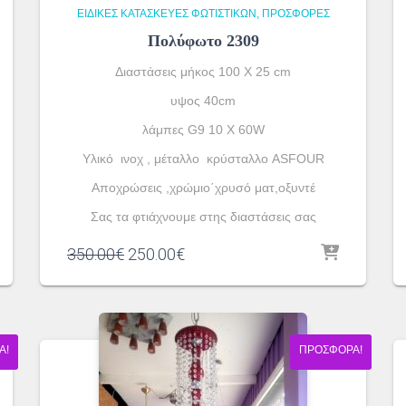
ΕΙΔΙΚΈΣ ΚΑΤΑΣΚΕΥΈΣ ΦΩΤΙΣΤΙΚΏΝ
ΠΡΟΣΦΟΡΕΣ
Πολύφωτο 2309
Διαστάσεις μήκος 100 Χ 25 cm
υψος 40cm
λάμπες G9 10 X 60W
Υλικό ινοχ , μέταλλο κρύσταλλο ASFOUR
Αποχρώσεις ,χρώμιο΄χρυσό ματ,οξυντέ
Σας τα φτιάχνουμε στης διαστάσεις σας
Original
Η
350.00
€
250.00
€
price
τρέχουσα
was:
τιμή
350.00€.
είναι:
250.00€.
Ά!
ΠΡΟΣΦΟΡΆ!