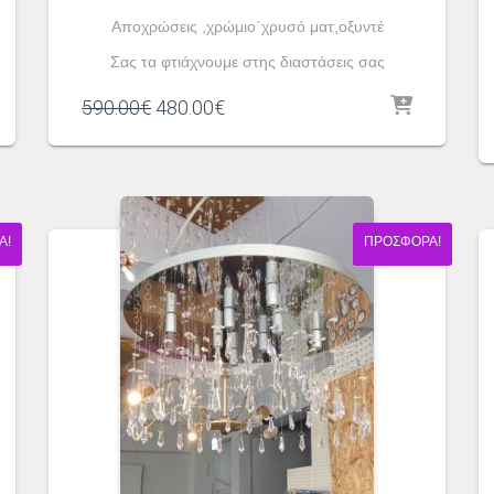
Αποχρώσεις ,χρώμιο΄χρυσό ματ,οξυντέ
Σας τα φτιάχνουμε στης διαστάσεις σας
Original
Η
590.00
€
480.00
€
price
τρέχουσα
was:
τιμή
590.00€.
είναι:
480.00€.
Ά!
ΠΡΟΣΦΟΡΆ!