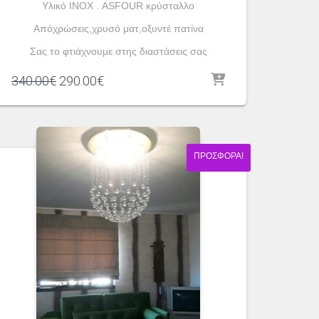
Yλικό ΙΝΟΧ . ASFOUR κρύσταλλο
Απόχρώσεις,χρυσό ματ,οξυντέ πατίνα
Σας το φτιάχνουμε στης διαστάσεις σας
Original
Η
340.00
€
290.00
€
price
τρέχουσα
was:
τιμή
340.00€.
είναι:
290.00€.
ΠΡΟΣΦΟΡΆ!