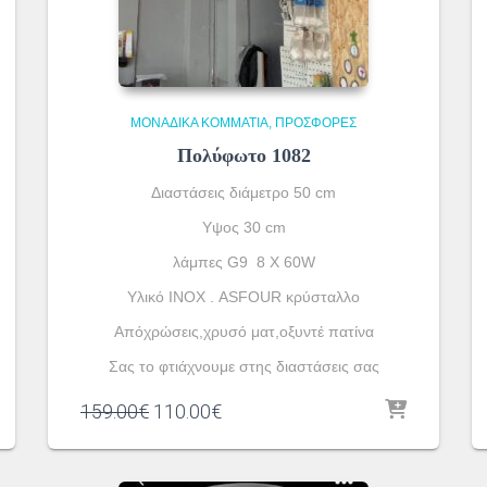
ΜΟΝΆΔΙΚΑ ΚΟΜΜΆΤΙΑ
ΠΡΟΣΦΟΡΕΣ
Πολύφωτο 1082
Διαστάσεις διάμετρο 50 cm
Υψος 30 cm
λάμπες G9 8 X 60W
Yλικό ΙΝΟΧ . ASFOUR κρύσταλλο
Απόχρώσεις,χρυσό ματ,οξυντέ πατίνα
Σας το φτιάχνουμε στης διαστάσεις σας
Original
Η
159.00
€
110.00
€
price
τρέχουσα
was:
τιμή
159.00€.
είναι: