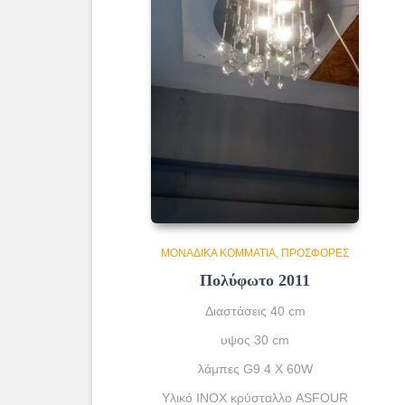
ΜΟΝΆΔΙΚΑ ΚΟΜΜΆΤΙΑ
ΠΡΟΣΦΟΡΕΣ
Πολύφωτο 2011
Διαστάσεις 40 cm
υψος 30 cm
λάμπες G9 4 X 60W
Υλικό INOX κρύσταλλο ASFOUR