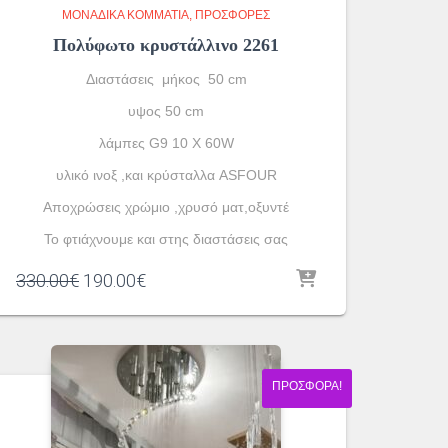
ΜΟΝΆΔΙΚΑ ΚΟΜΜΆΤΙΑ
ΠΡΟΣΦΟΡΕΣ
Πολύφωτο κρυστάλλινο 2261
Διαστάσεις μήκος 50 cm
υψος 50 cm
λάμπες G9 10 X 60W
υλικό ινοξ ,και κρύσταλλα ASFOUR
Aποχρώσεις χρώμιο ,χρυσό ματ,οξυντέ
To φτιάχνουμε και στης διαστάσεις σας
Original
Η
330.00
€
190.00
€
price
τρέχουσα
was:
τιμή
330.00€.
είναι:
190.00€.
ΠΡΟΣΦΟΡΆ!