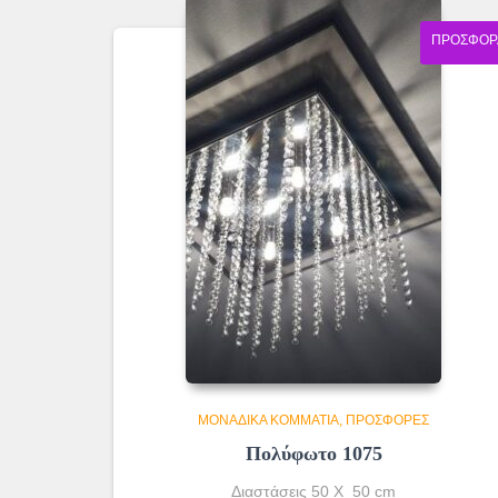
160.00€.
ΠΡΟΣΦΟΡ
ΜΟΝΆΔΙΚΑ ΚΟΜΜΆΤΙΑ
ΠΡΟΣΦΟΡΕΣ
Πολύφωτο 1075
Διαστάσεις 50 Χ 50 cm