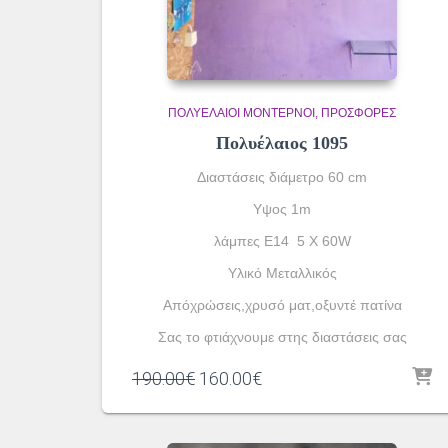
ΠΟΛΥΈΛΑΙΟΙ ΜΟΝΤΈΡΝΟΙ
ΠΡΟΣΦΟΡΕΣ
Πολυέλαιος 1095
Διαστάσεις διάμετρο 60 cm
Υψος 1m
λάμπες Ε14 5 X 60W
Yλικό Μεταλλικός
Απόχρώσεις,χρυσό ματ,οξυντέ πατίνα
Σας το φτιάχνουμε στης διαστάσεις σας
Original
Η
190.00
€
160.00
€
price
τρέχουσα
was:
τιμή
190.00€.
είναι: