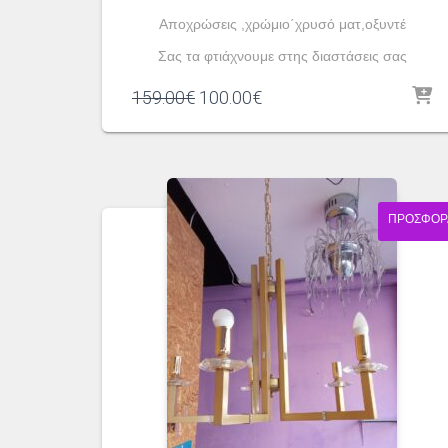
Αποχρώσεις ,χρώμιο΄χρυσό ματ,οξυντέ
Σας τα φτιάχνουμε στης διαστάσεις σας
Original
Η
159.00
€
100.00
€
price
τρέχουσα
was:
τιμή
159.00€.
είναι:
100.00€.
ΠΡΟΣΦΟΡ