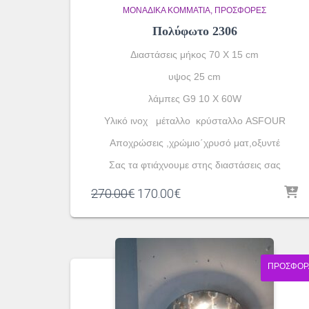
ΜΟΝΆΔΙΚΑ ΚΟΜΜΆΤΙΑ
ΠΡΟΣΦΟΡΕΣ
Πολύφωτο 2306
Διαστάσεις μήκος 70 Χ 15 cm
υψος 25 cm
λάμπες G9 10 X 60W
Υλικό ινοχ μέταλλο κρύσταλλο ASFOUR
Αποχρώσεις ,χρώμιο΄χρυσό ματ,οξυντέ
Σας τα φτιάχνουμε στης διαστάσεις σας
Original
Η
270.00
€
170.00
€
price
τρέχουσα
was:
τιμή
270.00€.
είναι:
170.00€.
ΠΡΟΣΦΟΡ