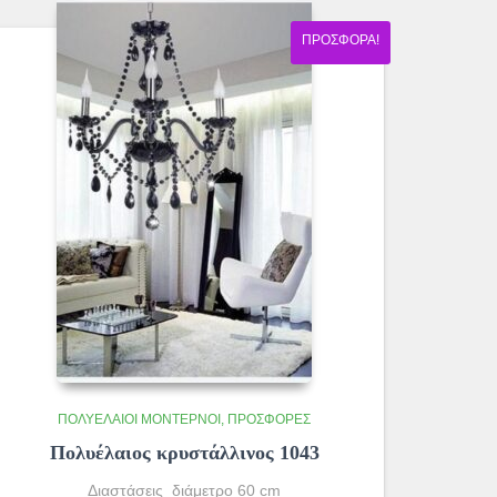
200.00€.
ΠΡΟΣΦΟΡΆ!
ΠΟΛΥΈΛΑΙΟΙ ΜΟΝΤΈΡΝΟΙ
ΠΡΟΣΦΟΡΕΣ
Πολυέλαιος κρυστάλλινος 1043
Διαστάσεις διάμετρο 60 cm