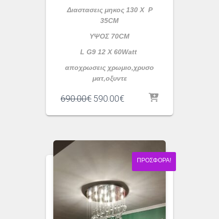
Διαστασεις μηκος 130 Χ P
35CM
ΥΨΟΣ 70CM
L G9 12 X 60Watt
αποχρωσεις χρωμιο,χρυσο
ματ,οξυντε
Original
Η
690.00
€
590.00
€
price
τρέχουσα
was:
τιμή
690.00€.
είναι:
590.00€.
ΠΡΟΣΦΟΡΆ!