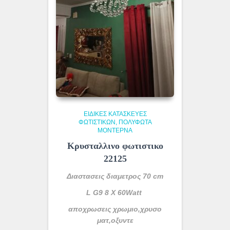
ΕΙΔΙΚΈΣ ΚΑΤΑΣΚΕΥΈΣ
ΦΩΤΙΣΤΙΚΏΝ
ΠΟΛΎΦΩΤΑ
ΜΟΝΤΈΡΝΑ
Κρυσταλλινο φωτιστικο
22125
Διαστασεις διαμετρος 70 cm
L G9 8 X 60Watt
αποχρωσεις χρωμιο,χρυσο
ματ,οξυντε