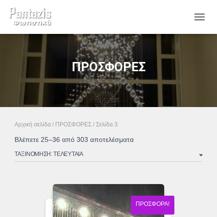
ΕΝΑΛ
ΠΡΟΣΦΟΡΕΣ
Αρχική σελίδα
/
ΠΡΟΣΦΟΡΕΣ
/ Σελίδα 3
Sorted
Βλέπετε 25–36 από 303 αποτελέσματα
by
latest
ΠΡΟΣΦΟΡΆ!