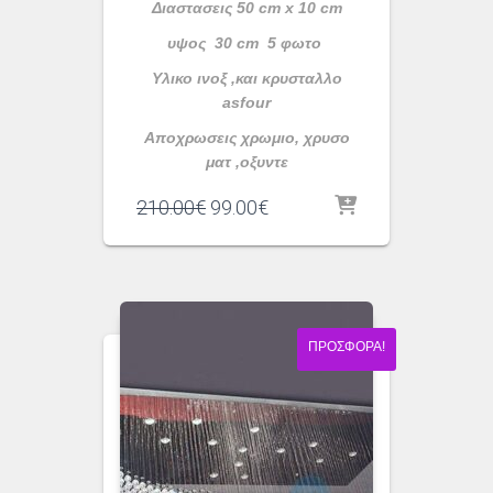
Διαστασεις 50 cm x 10 cm
υψος 30 cm 5 φωτο
Υλικο ινοξ ,και κρυσταλλο
asfour
Αποχρωσεις χρωμιο, χρυσο
ματ ,οξυντε
Original
Η
210.00
€
99.00
€
price
τρέχουσα
was:
τιμή
210.00€.
είναι:
99.00€.
ΠΡΟΣΦΟΡΆ!