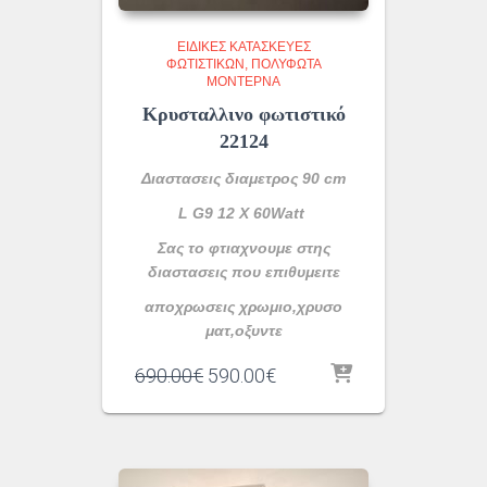
ΕΙΔΙΚΈΣ ΚΑΤΑΣΚΕΥΈΣ
ΦΩΤΙΣΤΙΚΏΝ
ΠΟΛΎΦΩΤΑ
ΜΟΝΤΈΡΝΑ
Κρυσταλλινο φωτιστικό
22124
Διαστασεις διαμετρος 90 cm
L G9 12 X 60Watt
Σας το φτιαχνουμε στης
διαστασεις που επιθυμειτε
αποχρωσεις χρωμιο,χρυσο
ματ,οξυντε
Original
Η
690.00
€
590.00
€
price
τρέχουσα
was:
τιμή
690.00€.
είναι:
590.00€.