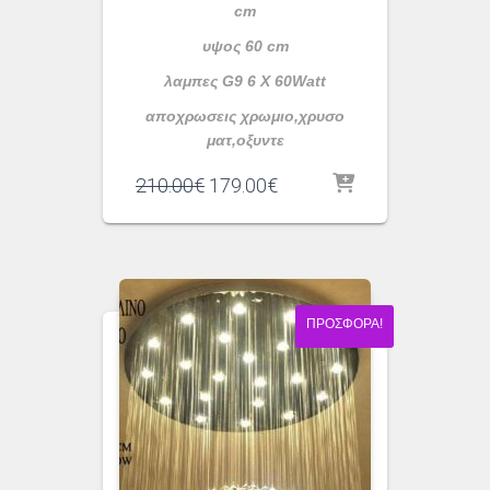
cm
υψος 60 cm
λαμπες G9 6 X 60Watt
αποχρωσεις χρωμιο,χρυσο
ματ,οξυντε
Original
Η
210.00
€
179.00
€
price
τρέχουσα
was:
τιμή
210.00€.
είναι:
179.00€.
ΠΡΟΣΦΟΡΆ!