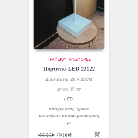
ΓΡΑΦΕΊΟΥ
ΠΡΟΣΦΟΡΕΣ
Πορτατιφ LED 22122
Διαστασεις 20 Χ 20CM
μηκος 35 cm
LED
αποχρωσεις ,χρυσο
ματ,οξυντε,ασπρο,μαυρο,αση
μι
Original
Η
99.00
€
79.00
€