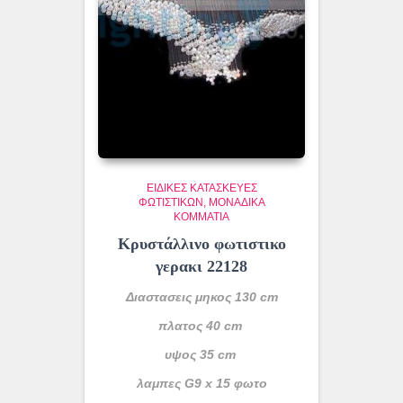
ΕΙΔΙΚΈΣ ΚΑΤΑΣΚΕΥΈΣ
ΦΩΤΙΣΤΙΚΏΝ
ΜΟΝΆΔΙΚΑ
ΚΟΜΜΆΤΙΑ
Κρυστάλλινο φωτιστικο
γερακι 22128
Διαστασεις μηκος 130 cm
πλατος 40 cm
υψος 35 cm
λαμπες G9 x 15 φωτο