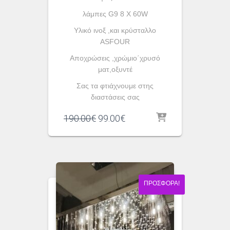
λάμπες G9 8 X 60W
Υλικό ινοξ ,και κρύσταλλο
ASFOUR
Αποχρώσεις ,χρώμιο΄χρυσό
ματ,οξυντέ
Σας τα φτιάχνουμε στης
διαστάσεις σας
Original
Η
190.00
€
99.00
€
price
τρέχουσα
was:
τιμή
190.00€.
είναι:
99.00€.
ΠΡΟΣΦΟΡΆ!