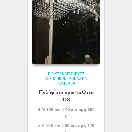
ΕΙΔΙΚΈΣ ΚΑΤΑΣΚΕΥΈΣ
ΦΩΤΙΣΤΙΚΏΝ
ΜΟΝΆΔΙΚΑ
ΚΟΜΜΆΤΙΑ
Πολύφωτο κρυστάλλινο
118
Β Μ 100 cm x 40 cm τιμή 390
€
γ Μ 100 cm x 30 cm τιμη 340