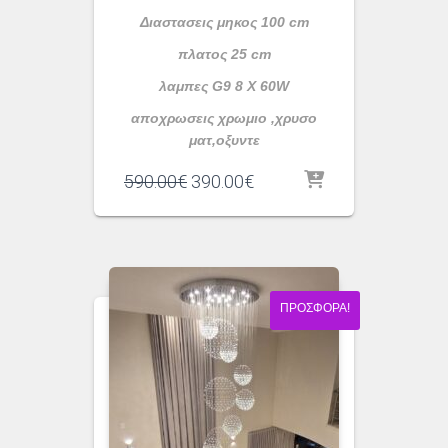
Διαστασεις μηκος 100 cm
πλατος 25 cm
λαμπες G9 8 X 60W
αποχρωσεις χρωμιο ,χρυσο
ματ,οξυντε
Original
Η
590.00
€
390.00
€
price
τρέχουσα
was:
τιμή
590.00€.
είναι:
390.00€.
ΠΡΟΣΦΟΡΆ!