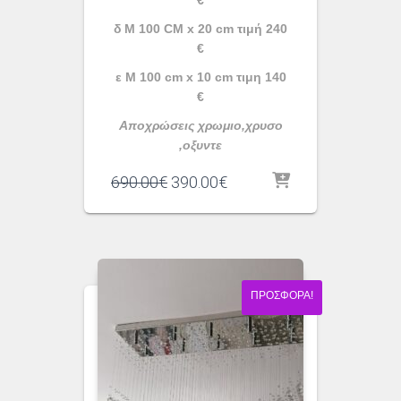
€
δ Μ 100 CM x 20 cm τιμή 240
€
ε Μ 100 cm x 10 cm τιμη 140
€
Αποχρώσεις χρωμιο,χρυσο
,οξυντε
Original
Η
690.00
€
390.00
€
price
τρέχουσα
was:
τιμή
690.00€.
είναι:
390.00€.
ΠΡΟΣΦΟΡΆ!