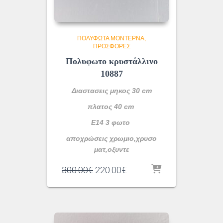
ΠΟΛΎΦΩΤΑ ΜΟΝΤΈΡΝΑ
ΠΡΟΣΦΟΡΕΣ
Πολυφωτο κρυστάλλινο
10887
Διαστασεις μηκος 30 cm
πλατος 40 cm
E14 3 φωτο
αποχρώσεις χρωμιο,χρυσο
ματ,οξυντε
Original
Η
300.00
€
220.00
€
price
τρέχουσα
was:
τιμή
300.00€.
είναι:
220.00€.