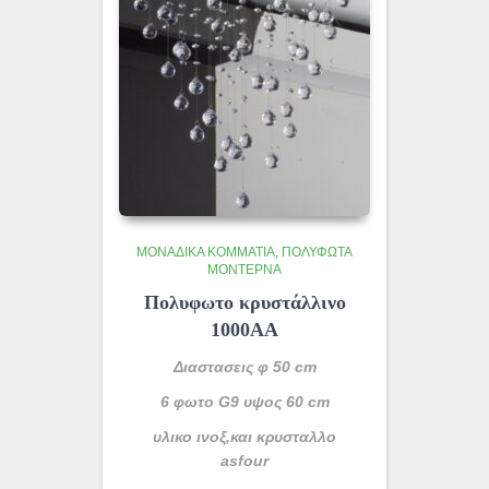
ΜΟΝΆΔΙΚΑ ΚΟΜΜΆΤΙΑ
ΠΟΛΎΦΩΤΑ
ΜΟΝΤΈΡΝΑ
Πολυφωτο κρυστάλλινο
1000ΑΑ
Διαστασεις φ 50 cm
6 φωτο G9 υψος 60 cm
υλικο ινοξ,και κρυσταλλο
asfour