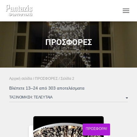
ΕΝΑΛ
ΠΡΟΣΦΟΡΕΣ
Αρχική σελίδα
/
ΠΡΟΣΦΟΡΕΣ
/ Σελίδα 2
Sorted
Βλέπετε 13–24 από 303 αποτελέσματα
by
latest
ΠΡΟΣΦΟΡΆ!