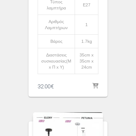
Τύπος
Ε27
λαμπτήρα
Αριθμός
1
Λαμπτήρων
Βάρος
1.7kg
Διαστάσεις
35cm x
συσκευασίας(Μ
35cm x
x Π x Υ)
24cm
32.00
€