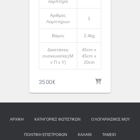
λαμπτήρα
Αριθμός
1
Λαμπτήρων
Βάρος
2.4kg
Διαστάσεις
45cm x
συσκευασίας(Μ
45cm x
x Π x Υ)
20cm
35.00
€
ΑΡΧΙΚΉ
ΚΑΤΗΓΟΡΊΕΣ ΦΩΤΙΣΤΙΚΏΝ
Ο ΛΟΓΑΡΙΑΣΜΌΣ ΜΟΥ
ΠΟΛΙΤΙΚΉ ΕΠΙΣΤΡΟΦΏΝ
ΚΑΛΆΘΙ
ΤΑΜΕΊΟ