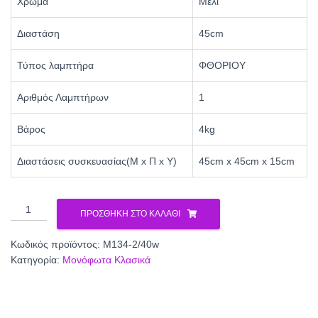
Χρώμα
Μελί
Διαστάση
45cm
Τύπος λαμπτήρα
ΦΘΟΡΙΟΥ
Αριθμός Λαμπτήρων
1
Βάρος
4kg
Διαστάσεις συσκευασίας(Μ x Π x Υ)
45cm x 45cm x 15cm
Φωτιστικό
ΠΡΟΣΘΉΚΗ ΣΤΟ ΚΑΛΆΘΙ
φθορίου
γυαλί
Κωδικός προϊόντος:
Μ134-2/40w
μελί
Κατηγορία:
Μονόφωτα Κλασικά
40w
Φ45
Μ134-
2/40w