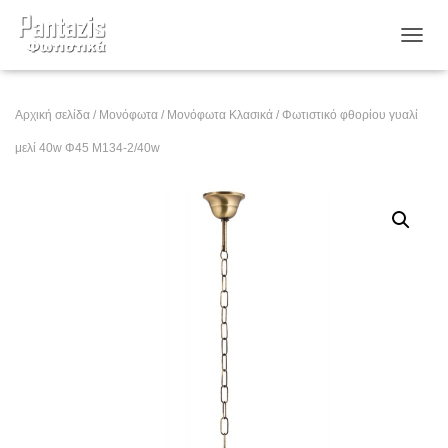
ΕΝΑΛ
Αρχική σελίδα
/
Μονόφωτα
/
Μονόφωτα Κλασικά
/ Φωτιστικό φθορίου γυαλί
μελί 40w Φ45 Μ134-2/40w