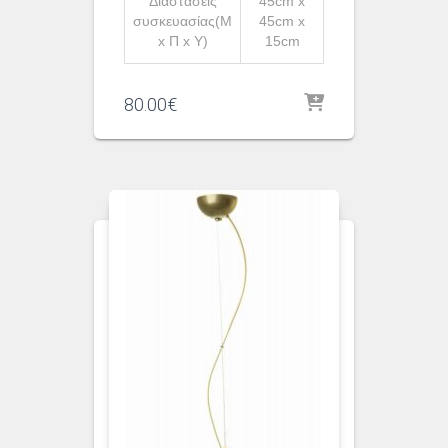
Διαστάσεις
45cm x
συσκευασίας(Μ
45cm x
x Π x Υ)
15cm
80.00
€