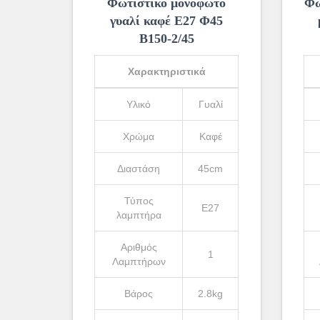
Φωτιστικό μονόφωτο
Φω
γυαλί καφέ Ε27 Φ45
Β150-2/45
Χαρακτηριστικά
Υλικό
Γυαλί
Χρώμα
Καφέ
Διαστάση
45cm
Τύπος
Ε27
λαμπτήρα
Αριθμός
1
Λαμπτήρων
Βάρος
2.8kg