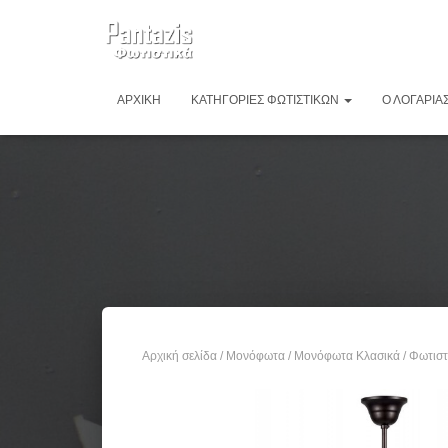
ΑΡΧΙΚΉ
ΚΑΤΗΓΟΡΊΕΣ ΦΩΤΙΣΤΙΚΏΝ
Ο ΛΟΓΑΡΙΑ
Αρχική σελίδα
/
Μονόφωτα
/
Μονόφωτα Κλασικά
/ Φωτισ