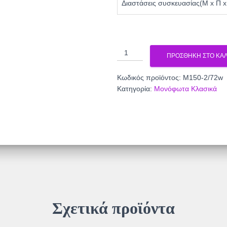
Διαστάσεις συσκευασίας(Μ x Π x
Φωτιστικό
ΠΡΟΣΘΉΚΗ ΣΤΟ ΚΑΛ
φθορίου
γυαλί
Κωδικός προϊόντος:
Μ150-2/72w
καφέ
Κατηγορία:
Μονόφωτα Κλασικά
72w
Φ45
Μ150-
2/72w
ποσότητα
Σχετικά προϊόντα