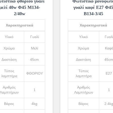
τιστικό φθορίου γυαλί
Φωτιστικό μονόφωτ
μελί 40w Φ45 Μ134-
γυαλί καφέ Ε27 Φ4
2/40w
Β134-3/45
Χαρακτηριστικά
Χαρακτηριστικά
Υλικό
Γυαλί
Υλικό
Γυαλ
Χρώμα
Μελί
Χρώμα
Καφέ
Διαστάση
45cm
Διαστάση
45c
Τύπος
Τύπος
ΦΘΟΡΙΟΥ
Ε27
λαμπτήρα
λαμπτήρα
Αριθμός
Αριθμός
1
1
Λαμπτήρων
Λαμπτήρων
Βάρος
4kg
Βάρος
2.4k