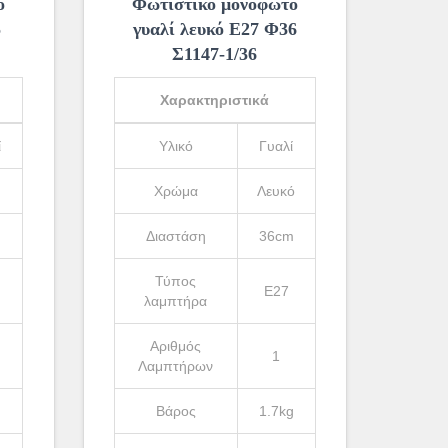
ο
Φωτιστικό μονόφωτο
5
γυαλί λευκό Ε27 Φ36
Σ1147-1/36
Χαρακτηριστικά
ί
Υλικό
Γυαλί
Χρώμα
Λευκό
m
Διαστάση
36cm
Τύπος
Ε27
λαμπτήρα
Αριθμός
1
Λαμπτήρων
g
Βάρος
1.7kg