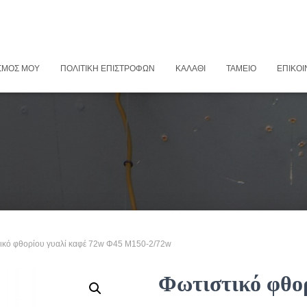
ΣΜΌΣ ΜΟΥ
ΠΟΛΙΤΙΚΉ ΕΠΙΣΤΡΟΦΏΝ
ΚΑΛΆΘΙ
ΤΑΜΕΊΟ
ΕΠΙΚΟΙ
τικό φθορίου γυαλί καφέ 72w Φ45 Μ150-2/72w
Φωτιστικό φθορ