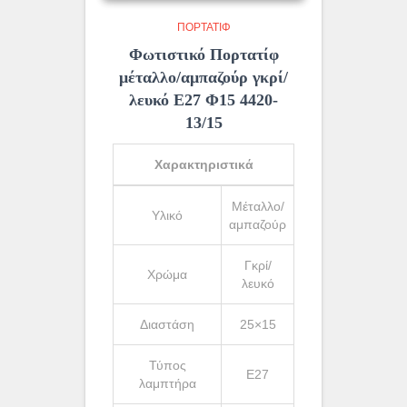
ΠΟΡΤΑΤΊΦ
Φωτιστικό Πορτατίφ
μέταλλο/αμπαζούρ γκρί/
λευκό Ε27 Φ15 4420-
13/15
Χαρακτηριστικά
Μέταλλο/
Υλικό
αμπαζούρ
Γκρί/
Χρώμα
λευκό
Διαστάση
25×15
Τύπος
Ε27
λαμπτήρα