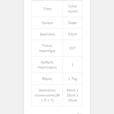
Ξύλο/
Υλικό
σχοινί
Χρώμα
Καφέ
Διαστάση
53cm
Τύπος
Ε27
λαμπτήρα
Αριθμός
1
Λαμπτήρων
Βάρος
1.7kg
Διαστάσεις
60cm x
συσκευασίας(Μ
25cm x
x Π x Υ)
25cm