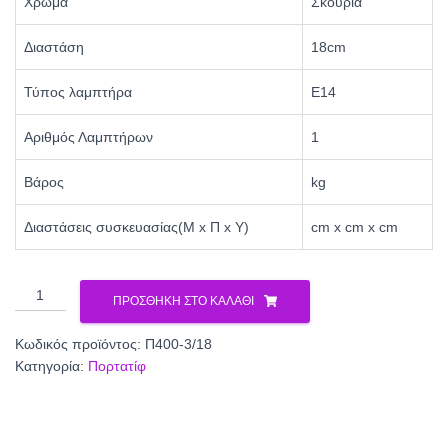
Χρώμα
Σκουριά
Διαστάση
18cm
Τύπος λαμπτήρα
Ε14
Αριθμός Λαμπτήρων
1
Βάρος
kg
Διαστάσεις συσκευασίας(Μ x Π x Υ)
cm x cm x cm
Φωτιστικό
ΠΡΟΣΘΉΚΗ ΣΤΟ ΚΑΛΆΘΙ
Πορτατίφ
μέταλλο
Κωδικός προϊόντος:
Π400-3/18
σκουριά
Κατηγορία:
Πορτατίφ
/
γυαλί
καφέ
Ε14