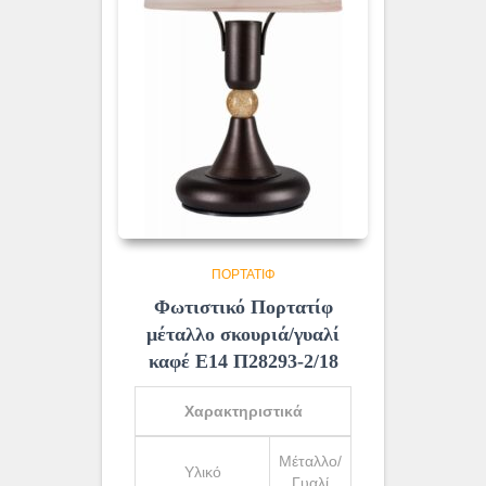
ΠΟΡΤΑΤΊΦ
Φωτιστικό Πορτατίφ
μέταλλο σκουριά/γυαλί
καφέ Ε14 Π28293-2/18
Χαρακτηριστικά
Μέταλλο/
Υλικό
Γυαλί