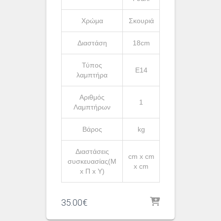
Χρώμα
Σκουριά
Διαστάση
18cm
Τύπος
Ε14
λαμπτήρα
Αριθμός
1
Λαμπτήρων
Βάρος
kg
Διαστάσεις
cm x cm
συσκευασίας(Μ
x cm
x Π x Υ)
35.00
€