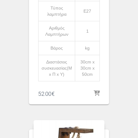
Τύπος
Ε27
λαμπτήρα
Αριθμός
1
Λαμπτήρων
Βάρος
kg
Διαστάσεις
30cm x
συσκευασίας(Μ
30cm x
x Π x Υ)
50cm
52.00
€