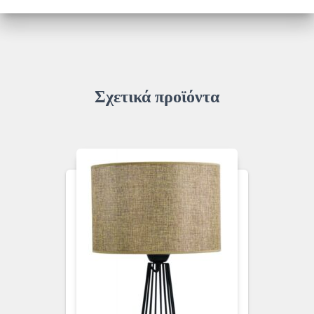
Π400-
3/18
ποσότητα
Σχετικά προϊόντα