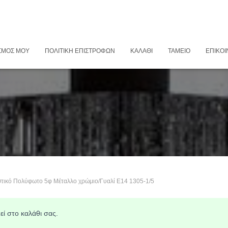
ΣΜΌΣ ΜΟΥ
ΠΟΛΙΤΙΚΉ ΕΠΙΣΤΡΟΦΏΝ
ΚΑΛΆΘΙ
ΤΑΜΕΊΟ
ΕΠΙΚΟΙ
στικό Πολύφωτο 5φ Μέταλλο χρώμιο/Γυαλί Ε14 1305-1/5
εί στο καλάθι σας.