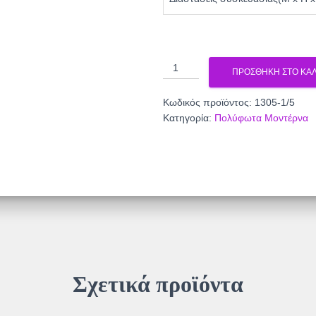
Φωτιστικό
ΠΡΟΣΘΉΚΗ ΣΤΟ ΚΑΛ
Πολύφωτο
5φ
Κωδικός προϊόντος:
1305-1/5
Μέταλλο
Κατηγορία:
Πολύφωτα Μοντέρνα
χρώμιο/
Γυαλί
Ε14
1305-
1/5
ποσότητα
Σχετικά προϊόντα