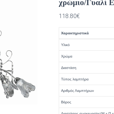
χρώμιο/Γυαλί Ε
118.80
€
Χαρακτηριστικά
Υλικό
Χρώμα
Διαστάση
Τύπος λαμπτήρα
Αριθμός Λαμπτήρων
Βάρος
Διαστάσεις συσκευασίας(Μ x Π x