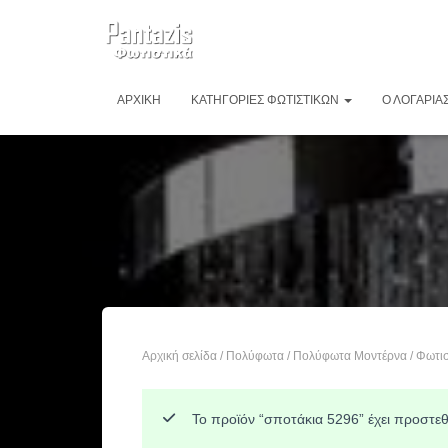
ΑΡΧΙΚΉ
ΚΑΤΗΓΟΡΊΕΣ ΦΩΤΙΣΤΙΚΏΝ
Ο ΛΟΓΑΡΙΑ
Αρχική σελίδα
/
Πολύφωτα
/
Πολύφωτα Μοντέρνα
/ Φωτι
Το προϊόν “σποτάκια 5296” έχει προστεθ