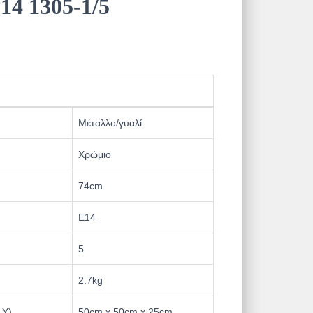
14 1305-1/5
Μέταλλο/γυαλί
Χρώμιο
74cm
Ε14
5
2.7kg
 Υ)
50cm x 50cm x 25cm