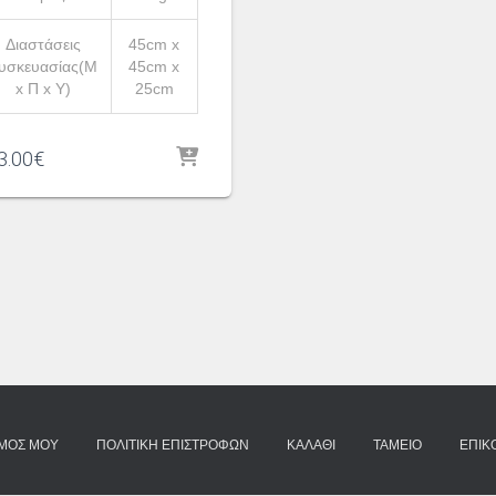
Διαστάσεις
45cm x
υσκευασίας(Μ
45cm x
x Π x Υ)
25cm
3.00
€
ΣΜΌΣ ΜΟΥ
ΠΟΛΙΤΙΚΉ ΕΠΙΣΤΡΟΦΏΝ
ΚΑΛΆΘΙ
ΤΑΜΕΊΟ
ΕΠΙΚ