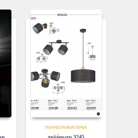
ΠΟΛΎΦΩΤΑ ΜΟΝΤΈΡΝΑ
νο
πολύφωτο 3245