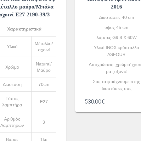
έταλλο μαύρο/Μπάλα
2016
σχοινί Ε27 2190-39/3
Διαστάσεις 40 cm
υψος 45 cm
Χαρακτηριστικά
λάμπες G9 8 X 60W
Μέταλλο/
Υλικό
Υλικό INOX κρύσταλλο
σχοινί
ASFOUR
Natural/
Αποχρώσεις ,χρώμιο΄χρυ
Χρώμα
Μαύρο
ματ,οξυντέ
Σας τα φτιάχνουμε στης
Διαστάση
70cm
διαστάσεις σας
Τύπος
530.00
€
Ε27
λαμπτήρα
Αριθμός
3
Λαμπτήρων
Βάρος
1kg