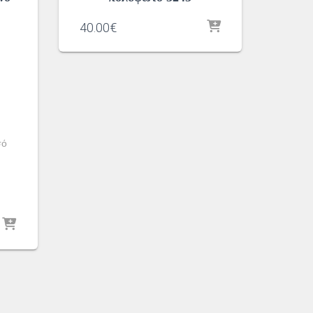
40.00
€
σό