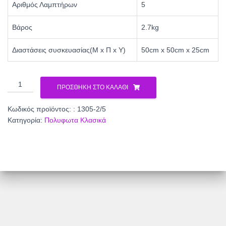
Αριθμός Λαμπτήρων
5
Βάρος
2.7kg
Διαστάσεις συσκευασίας(Μ x Π x Υ)
50cm x 50cm x 25cm
Φωτιστικό
ΠΡΟΣΘΉΚΗ ΣΤΟ ΚΑΛΆΘΙ
Πολύφωτο
5φ
Κωδικός προϊόντος:
: 1305-2/5
Μέταλλο
Κατηγορία:
Πολυφωτα Κλασικά
μπρονζέ/
Γυαλί
Ε14
:
1305-
2/5
ποσότητα