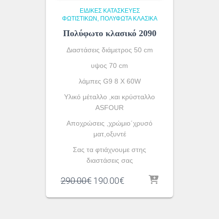
ΕΙΔΙΚΈΣ ΚΑΤΑΣΚΕΥΈΣ
ΦΩΤΙΣΤΙΚΏΝ
ΠΟΛΥΦΩΤΑ ΚΛΑΣΙΚΆ
Πολύφωτο κλασικό 2090
Διαστάσεις διάμετρος 50 cm
υψος 70 cm
λάμπες G9 8 X 60W
Υλικό μέταλλο ,και κρύσταλλο
ASFOUR
Αποχρώσεις ,χρώμιο΄χρυσό
ματ,οξυντέ
Σας τα φτιάχνουμε στης
διαστάσεις σας
Original
Η
290.00
€
190.00
€
price
τρέχουσα
was:
τιμή
290.00€.
είναι: