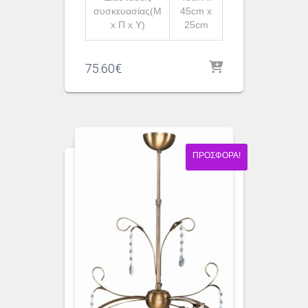
συσκευασίας(Μ
45cm x
x Π x Υ)
25cm
75.60
€
ΠΡΟΣΦΟΡΆ!