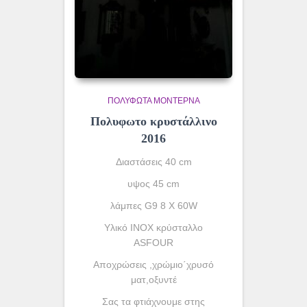
ΠΟΛΎΦΩΤΑ ΜΟΝΤΈΡΝΑ
Πολυφωτο κρυστάλλινο
2016
Διαστάσεις 40 cm
υψος 45 cm
λάμπες G9 8 X 60W
Υλικό INOX κρύσταλλο
ASFOUR
Αποχρώσεις ,χρώμιο΄χρυσό
ματ,οξυντέ
Σας τα φτιάχνουμε στης