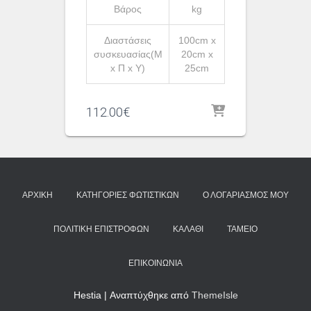
Βάρος
kg
Διαστάσεις
100cm x
συσκευασίας(Μ
20cm x
x Π x Υ)
25cm
112.00
€
ΑΡΧΙΚΉ
ΚΑΤΗΓΟΡΊΕΣ ΦΩΤΙΣΤΙΚΏΝ
Ο ΛΟΓΑΡΙΑΣΜΌΣ ΜΟΥ
ΠΟΛΙΤΙΚΉ ΕΠΙΣΤΡΟΦΏΝ
ΚΑΛΆΘΙ
ΤΑΜΕΊΟ
ΕΠΙΚΟΙΝΩΝΊΑ
Hestia | Αναπτύχθηκε από
ThemeIsle