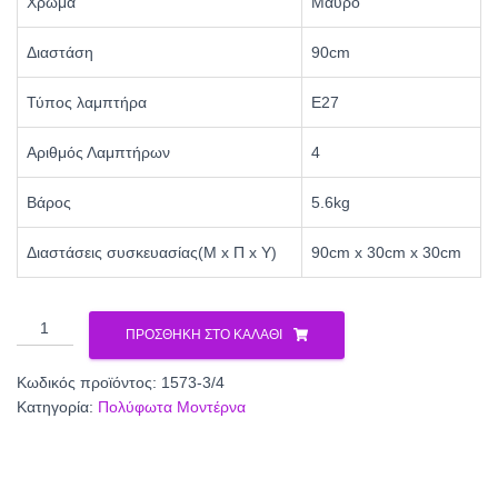
Χρώμα
Μαύρο
Διαστάση
90cm
Τύπος λαμπτήρα
Ε27
Αριθμός Λαμπτήρων
4
Βάρος
5.6kg
Διαστάσεις συσκευασίας(Μ x Π x Υ)
90cm x 30cm x 30cm
Φωτιστικό
ΠΡΟΣΘΉΚΗ ΣΤΟ ΚΑΛΆΘΙ
Πολύφωτο
4φ
Κωδικός προϊόντος:
1573-3/4
Μέταλλο
Κατηγορία:
Πολύφωτα Μοντέρνα
μαύρο/
Ξύλο
Ε27
1573-