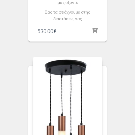
ματ,οξυντέ
Σας τα φτιάχνουμε στης
διαστάσεις σας
530.00
€