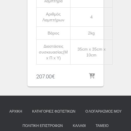
λαμπτήρα
Αριθμός
4
Λαμπτήρων
Βάρος
2kg
Διαστάσεις
35cm x 35cm x
συσκευασίας(Μ
10cm
x Π x Υ)
207.00
€
ΑΡΧΙΚΉ
ΚΑΤΗΓΟΡΊΕΣ ΦΩΤΙΣΤΙΚΏΝ
Ο ΛΟΓΑΡΙΑΣΜΌΣ ΜΟΥ
ΠΟΛΙΤΙΚΉ ΕΠΙΣΤΡΟΦΏΝ
ΚΑΛΆΘΙ
ΤΑΜΕΊΟ