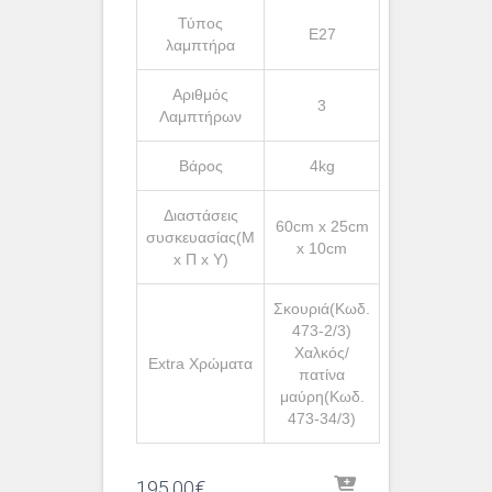
Τύπος
Ε27
λαμπτήρα
Αριθμός
3
Λαμπτήρων
Βάρος
4kg
Διαστάσεις
60cm x 25cm
συσκευασίας(Μ
x 10cm
x Π x Υ)
Σκουριά(Κωδ.
473-2/3)
Χαλκός/
Extra Χρώματα
πατίνα
μαύρη(Κωδ.
473-34/3)
195.00
€