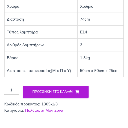
Χρώμα
Χρώμιο
Διαστάση
74cm
Τύπος λαμπτήρα
Ε14
Αριθμός Λαμπτήρων
3
Βάρος
1.8kg
Διαστάσεις συσκευασίας(Μ x Π x Υ)
50cm x 50cm x 25cm
Φωτιστικό
ΠΡΟΣΘΉΚΗ ΣΤΟ ΚΑΛΆΘΙ
Πολύφωτο
3φ
Κωδικός προϊόντος:
1305-1/3
Μέταλλο
Κατηγορία:
Πολύφωτα Μοντέρνα
χρώμιο/
Γυαλί
Ε14