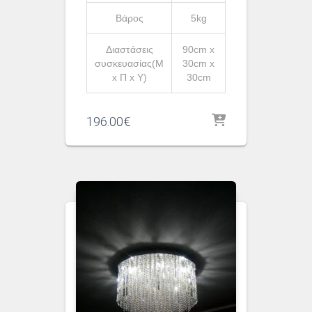
Βάρος
5kg
Διαστάσεις
90cm x
συσκευασίας(Μ
30cm x
x Π x Υ)
30cm
196.00
€