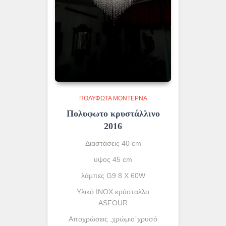
ΠΟΛΎΦΩΤΑ ΜΟΝΤΈΡΝΑ
Πολυφωτο κρυστάλλινο
2016
Διαστάσεις 40 cm
υψος 45 cm
λάμπες G9 8 X 60W
Υλικό INOX κρύσταλλο
ASFOUR
Αποχρώσεις ,χρώμιο΄χρυσό