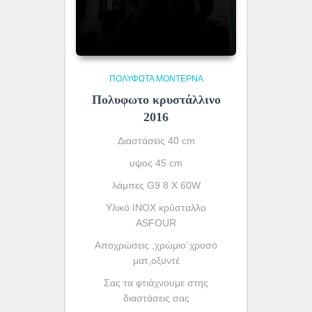
ΠΟΛΎΦΩΤΑ ΜΟΝΤΈΡΝΑ
Πολυφωτο κρυστάλλινο
2016
Διαστάσεις 40 cm
υψος 45 cm
λάμπες G9 8 X 60W
Υλικό INOX κρύσταλλο
ASFOUR
Αποχρώσεις ,χρώμιο΄χρυσό
ματ,οξυντέ
Σας τα φτιάχνουμε στης
διαστάσεις σας