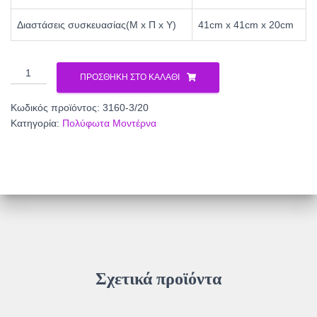
Διαστάσεις συσκευασίας(Μ x Π x Υ)
41cm x 41cm x 20cm
Φωτιστικό
ΠΡΟΣΘΉΚΗ ΣΤΟ ΚΑΛΆΘΙ
Πολύφωτο
3φ
Κωδικός προϊόντος:
3160-3/20
Μέταλλο
Κατηγορία:
Πολύφωτα Μοντέρνα
μαύρο
Ε27
3160-
3/20
ποσότητα
Σχετικά προϊόντα