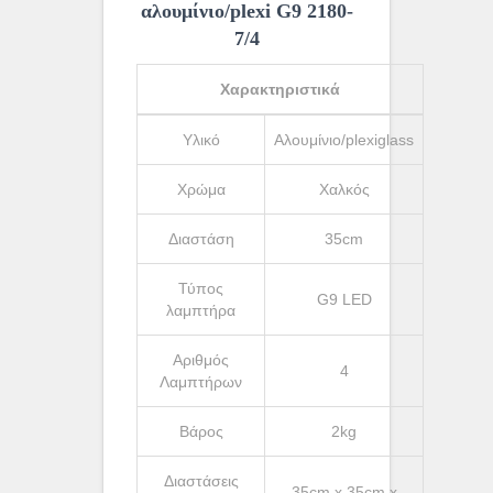
αλουμίνιο/plexi G9 2180-
7/4
Χαρακτηριστικά
Υλικό
Αλουμίνιο/plexiglass
Χρώμα
Χαλκός
Διαστάση
35cm
Τύπος
G9 LED
λαμπτήρα
Αριθμός
4
Λαμπτήρων
Βάρος
2kg
Διαστάσεις
35cm x 35cm x