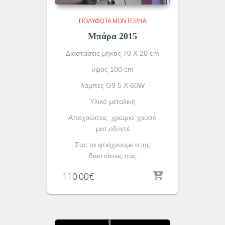
ΠΟΛΎΦΩΤΑ ΜΟΝΤΈΡΝΑ
Μπάρα 2015
Διαστάσεις μήκος 70 Χ 20 cm
υψος 100 cm
λάμπες G9 5 X 60W
Υλικό μεταλική
Αποχρώσεις ,χρώμιο΄χρυσό
ματ,οξυντέ
Σας τα φτιάχνουμε στης
διαστάσεις σας
110.00
€