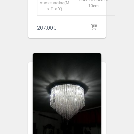
συσκευασίας(Μ
10cm
x Π x Υ)
207.00
€