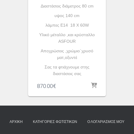
Διαστάσεις διάμετρος 80 cm
υψος 140 cm
λάμπες Ε14 18 X 60W
Υλικό μέταλλο ,και κρύσταλλο
ASFOUR
Αποχρώσεις ,χρώμιο΄χρυσό
ματ,οξυντέ
Σας τα φτιάχνουμε στης
διαστάσεις σας
870.00
€
ΑΡΧΙΚΉ
ΚΑΤΗΓΟΡΊΕΣ ΦΩΤΙΣΤΙΚΏΝ
Ο ΛΟΓΑΡΙΑΣΜΌΣ ΜΟΥ