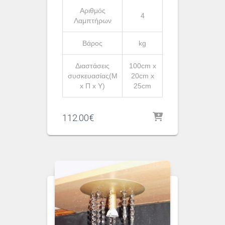
Αριθμός
4
Λαμπτήρων
Βάρος
kg
Διαστάσεις
100cm x
συσκευασίας(Μ
20cm x
x Π x Υ)
25cm
112.00
€