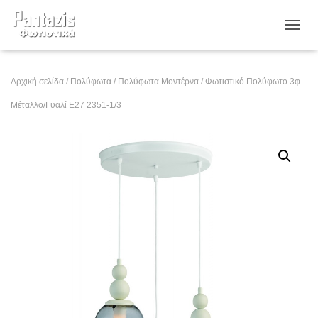
ΕΝΑΛ
Αρχική σελίδα
/
Πολύφωτα
/
Πολύφωτα Μοντέρνα
/ Φωτιστικό Πολύφωτο 3φ
Μέταλλο/Γυαλί Ε27 2351-1/3