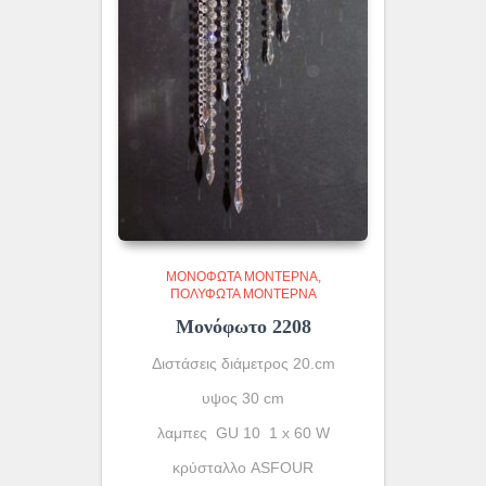
ΜΟΝΌΦΩΤΑ ΜΟΝΤΈΡΝΑ
ΠΟΛΎΦΩΤΑ ΜΟΝΤΈΡΝΑ
Μονόφωτο 2208
Διστάσεις διάμετρος 20.cm
υψος 30 cm
λαμπες GU 10 1 x 60 W
κρύσταλλο ASFOUR