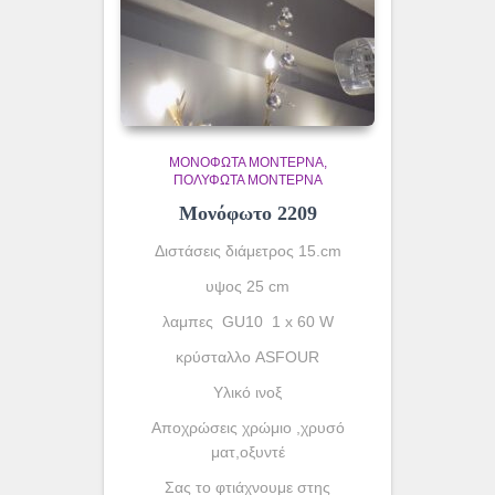
ΜΟΝΌΦΩΤΑ ΜΟΝΤΈΡΝΑ
ΠΟΛΎΦΩΤΑ ΜΟΝΤΈΡΝΑ
Μονόφωτο 2209
Διστάσεις διάμετρος 15.cm
υψος 25 cm
λαμπες GU10 1 x 60 W
κρύσταλλο ASFOUR
Yλικό ινοξ
Αποχρώσεις χρώμιο ,χρυσό
ματ,οξυντέ
Σας το φτιάχνουμε στης