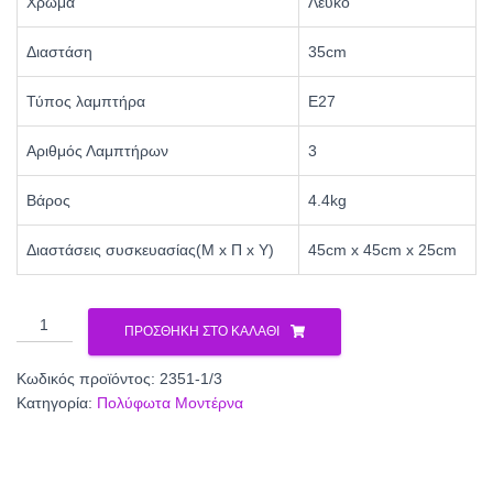
Χρώμα
Λευκό
Διαστάση
35cm
Τύπος λαμπτήρα
Ε27
Αριθμός Λαμπτήρων
3
Βάρος
4.4kg
Διαστάσεις συσκευασίας(Μ x Π x Υ)
45cm x 45cm x 25cm
Φωτιστικό
ΠΡΟΣΘΉΚΗ ΣΤΟ ΚΑΛΆΘΙ
Πολύφωτο
3φ
Κωδικός προϊόντος:
2351-1/3
Μέταλλο/
Κατηγορία:
Πολύφωτα Μοντέρνα
Γυαλί
Ε27
2351-
1/3