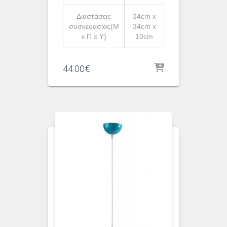
Διαστάσεις
34cm x
συσκευασίας(Μ
34cm x
x Π x Υ)
10cm
44.00
€