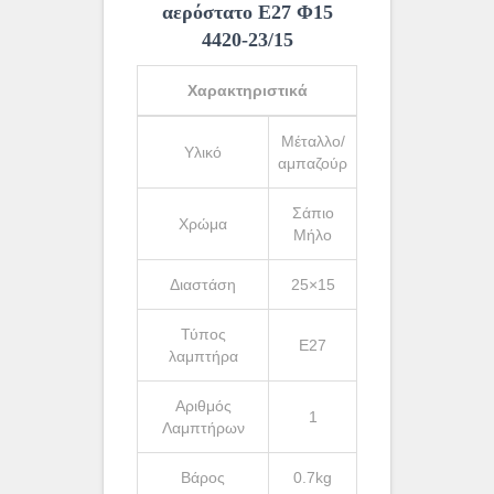
αερόστατο Ε27 Φ15
4420-23/15
Χαρακτηριστικά
Μέταλλο/
Υλικό
αμπαζούρ
Σάπιο
Χρώμα
Μήλο
Διαστάση
25×15
Τύπος
Ε27
λαμπτήρα
Αριθμός
1
Λαμπτήρων
Βάρος
0.7kg