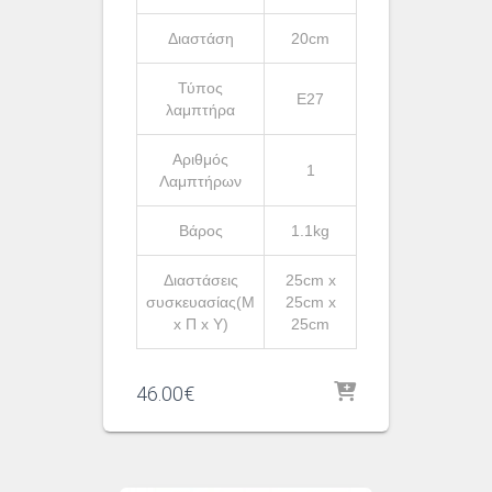
Διαστάση
20cm
Τύπος
Ε27
λαμπτήρα
Αριθμός
1
Λαμπτήρων
Βάρος
1.1kg
Διαστάσεις
25cm x
συσκευασίας(Μ
25cm x
x Π x Υ)
25cm
46.00
€