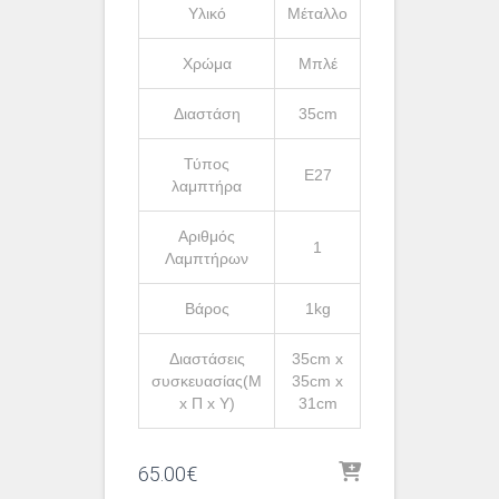
Υλικό
Μέταλλο
Χρώμα
Μπλέ
Διαστάση
35cm
Τύπος
Ε27
λαμπτήρα
Αριθμός
1
Λαμπτήρων
Βάρος
1kg
Διαστάσεις
35cm x
συσκευασίας(Μ
35cm x
x Π x Υ)
31cm
65.00
€