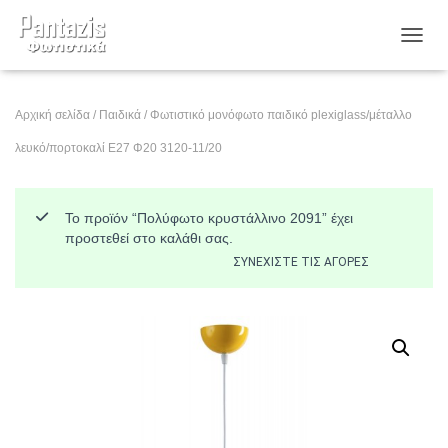
ΕΝΑΛ
Αρχική σελίδα
/
Παιδικά
/ Φωτιστικό μονόφωτο παιδικό plexiglass/μέταλλο
λευκό/πορτοκαλί Ε27 Φ20 3120-11/20
Το προϊόν “Πολύφωτο κρυστάλλινο 2091” έχει
προστεθεί στο καλάθι σας.
ΣΥΝΕΧΊΣΤΕ ΤΙΣ ΑΓΟΡΈΣ