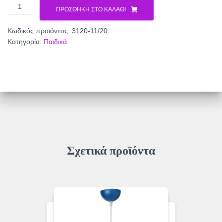
Φωτιστικό
ΠΡΟΣΘΉΚΗ ΣΤΟ ΚΑΛΆΘΙ
μονόφωτο
παιδικό
Κωδικός προϊόντος:
3120-11/20
plexiglass/
Κατηγορία:
Παιδικά
μέταλλο
λευκό/
πορτοκαλί
Ε27
Φ20
3120-
11/20
ποσότητα
Σχετικά προϊόντα