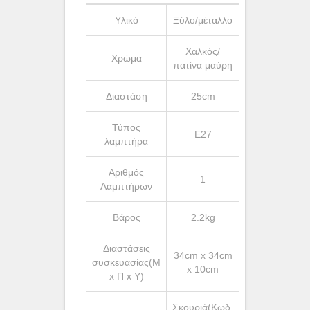
Υλικό
Ξύλο/μέταλλο
Χαλκός/
Χρώμα
πατίνα μαύρη
Διαστάση
25cm
Τύπος
Ε27
λαμπτήρα
Αριθμός
1
Λαμπτήρων
Βάρος
2.2kg
Διαστάσεις
34cm x 34cm
συσκευασίας(Μ
x 10cm
x Π x Υ)
Σκουριά(Κωδ.