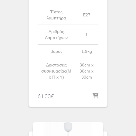
Τύπος
Ε27
λαμπτήρα
Αριθμός
1
Λαμπτήρων
Βάρος
1.9kg
Διαστάσεις
30cm x
συσκευασίας(Μ
30cm x
x Π x Υ)
30cm
61.00
€