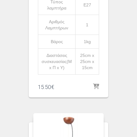
Τύπος
Ε27
λαμπτήρα
Αριθμός
1
Λαμπτήρων
Βάρος
1kg
Διαστάσεις
25cm x
συσκευασίας(Μ
25cm x
x Π x Υ)
15cm
15.50
€