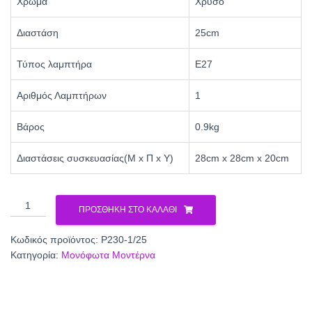
Χρώμα
Χρυσό
Διαστάση
25cm
Τύπος λαμπτήρα
Ε27
Αριθμός Λαμπτήρων
1
Βάρος
0.9kg
Διαστάσεις συσκευασίας(Μ x Π x Υ)
28cm x 28cm x 20cm
Φωτιστικό
ΠΡΟΣΘΉΚΗ ΣΤΟ ΚΑΛΆΘΙ
μονόφωτο
γυαλί
Κωδικός προϊόντος:
Ρ230-1/25
χρυσό
Κατηγορία:
Μονόφωτα Μοντέρνα
Ε27
Φ25
Ρ230-
1/25