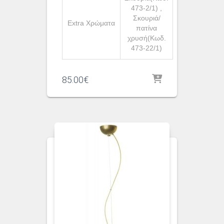
473-2/1) ,
Σκουριά/
Extra Χρώματα
πατίνα
χρυσή(Κωδ.
473-22/1)
85.00
€