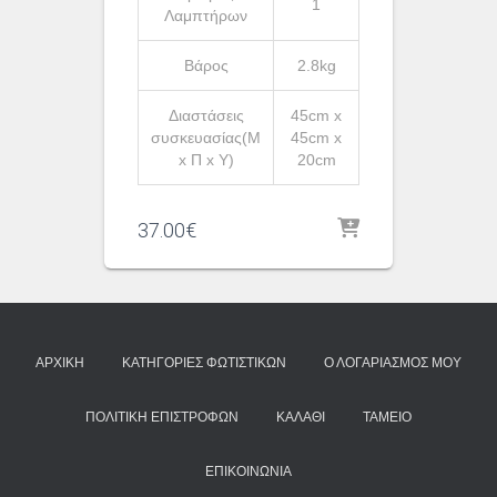
1
Λαμπτήρων
Βάρος
2.8kg
Διαστάσεις
45cm x
συσκευασίας(Μ
45cm x
x Π x Υ)
20cm
37.00
€
ΑΡΧΙΚΉ
ΚΑΤΗΓΟΡΊΕΣ ΦΩΤΙΣΤΙΚΏΝ
Ο ΛΟΓΑΡΙΑΣΜΌΣ ΜΟΥ
ΠΟΛΙΤΙΚΉ ΕΠΙΣΤΡΟΦΏΝ
ΚΑΛΆΘΙ
ΤΑΜΕΊΟ
ΕΠΙΚΟΙΝΩΝΊΑ