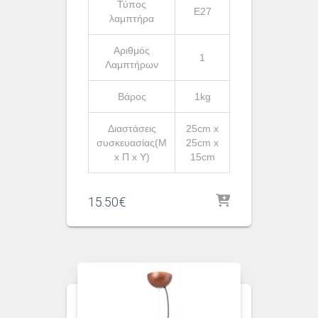
Τύπος
Ε27
λαμπτήρα
Αριθμός
1
Λαμπτήρων
Βάρος
1kg
Διαστάσεις
25cm x
συσκευασίας(Μ
25cm x
x Π x Υ)
15cm
15.50
€