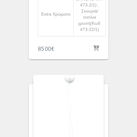
473-2/1) ,
Σκουριά/
Extra Χρώματα
πατίνα
χρυσή(Κωδ.
473-22/1)
85.00
€