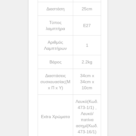
Διαστάση
25cm
Τύπος
Ε27
λαμπτήρα
Αριθμός
1
Λαμπτήρων
Βάρος
2.2kg
Διαστάσεις
34cm x
συσκευασίας(Μ
34cm x
x Π x Υ)
10cm
Λευκό(Κωδ.
473-1/1) ,
Λευκό/
Extra Χρώματα
πατίνα
ασημί(Κωδ.
473-16/1)