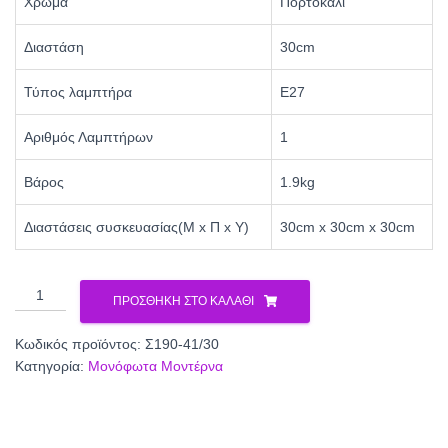
Χρώμα
Πορτοκαλί
Διαστάση
30cm
Τύπος λαμπτήρα
Ε27
Αριθμός Λαμπτήρων
1
Βάρος
1.9kg
Διαστάσεις συσκευασίας(Μ x Π x Υ)
30cm x 30cm x 30cm
Φωτιστικό
ΠΡΟΣΘΉΚΗ ΣΤΟ ΚΑΛΆΘΙ
μονόφωτο
γυαλί
Κωδικός προϊόντος:
Σ190-41/30
πορτοκαλί
Κατηγορία:
Μονόφωτα Μοντέρνα
Ε27
Φ30
Σ190-
41/30