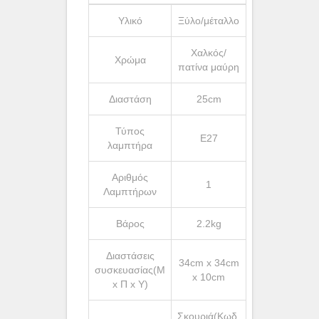
Υλικό
Ξύλο/μέταλλο
Χαλκός/
Χρώμα
πατίνα μαύρη
Διαστάση
25cm
Τύπος
Ε27
λαμπτήρα
Αριθμός
1
Λαμπτήρων
Βάρος
2.2kg
Διαστάσεις
34cm x 34cm
συσκευασίας(Μ
x 10cm
x Π x Υ)
Σκουριά(Κωδ.