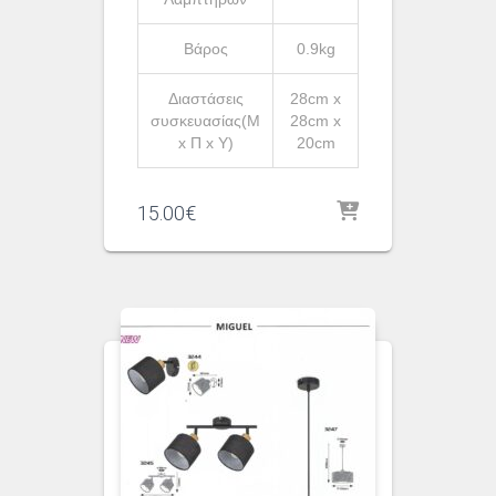
Βάρος
0.9kg
Διαστάσεις
28cm x
συσκευασίας(Μ
28cm x
x Π x Υ)
20cm
15.00
€