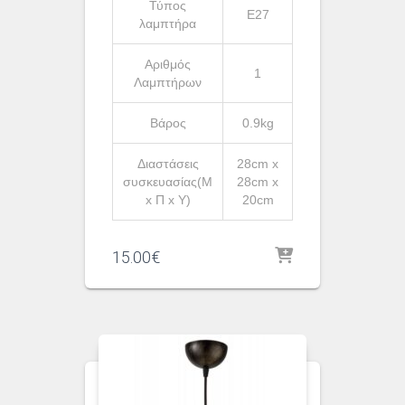
Τύπος
Ε27
λαμπτήρα
Αριθμός
1
Λαμπτήρων
Βάρος
0.9kg
Διαστάσεις
28cm x
συσκευασίας(Μ
28cm x
x Π x Υ)
20cm
15.00
€