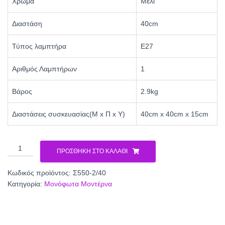
Χρώμα
Μελί
Διαστάση
40cm
Τύπος λαμπτήρα
Ε27
Αριθμός Λαμπτήρων
1
Βάρος
2.9kg
Διαστάσεις συσκευασίας(Μ x Π x Υ)
40cm x 40cm x 15cm
Φωτιστικό
ΠΡΟΣΘΉΚΗ ΣΤΟ ΚΑΛΆΘΙ
μονόφωτο
γυαλί
Κωδικός προϊόντος:
Σ550-2/40
μελί
Κατηγορία:
Μονόφωτα Μοντέρνα
E27
Φ40
Σ550-
2/40