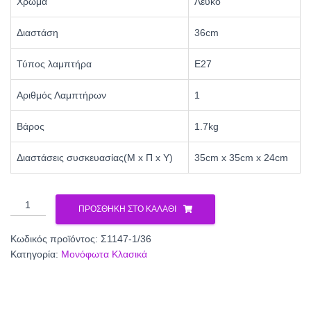
Χρώμα
Λευκό
Διαστάση
36cm
Τύπος λαμπτήρα
Ε27
Αριθμός Λαμπτήρων
1
Βάρος
1.7kg
Διαστάσεις συσκευασίας(Μ x Π x Υ)
35cm x 35cm x 24cm
Φωτιστικό
ΠΡΟΣΘΉΚΗ ΣΤΟ ΚΑΛΆΘΙ
μονόφωτο
γυαλί
Κωδικός προϊόντος:
Σ1147-1/36
λευκό
Κατηγορία:
Μονόφωτα Κλασικά
Ε27
Φ36
Σ1147-
1/36