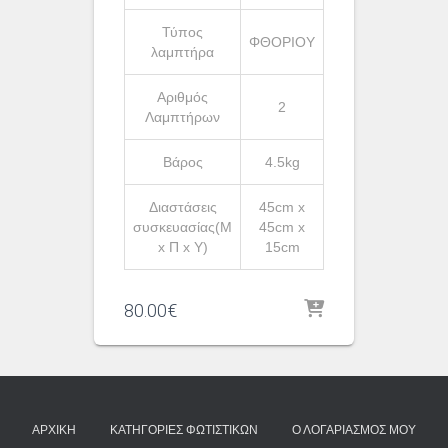
Τύπος
ΦΘΟΡΙΟΥ
λαμπτήρα
Αριθμός
2
Λαμπτήρων
Βάρος
4.5kg
Διαστάσεις
45cm x
συσκευασίας(Μ
45cm x
x Π x Υ)
15cm
80.00
€
ΑΡΧΙΚΉ
ΚΑΤΗΓΟΡΊΕΣ ΦΩΤΙΣΤΙΚΏΝ
Ο ΛΟΓΑΡΙΑΣΜΌΣ ΜΟΥ