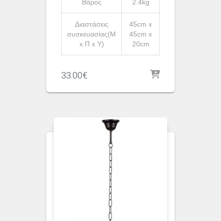
Βάρος
2.4kg
Διαστάσεις
45cm x
συσκευασίας(Μ
45cm x
x Π x Υ)
20cm
33.00
€