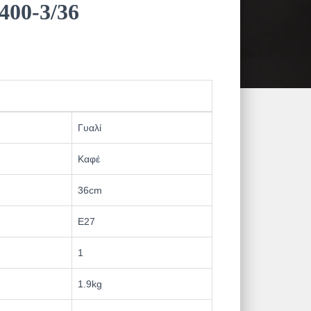
400-3/36
Γυαλί
Καφέ
36cm
Ε27
1
1.9kg