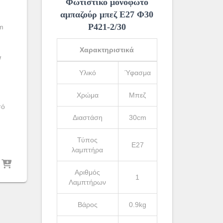
Φωτιστικό μονόφωτο
αμπαζούρ μπεζ Ε27 Φ30
Ρ421-2/30
m
Χαρακτηριστικά
W
Υλικό
Ύφασμα
Χρώμα
Μπεζ
σό
Διαστάση
30cm
Τύπος
Ε27
λαμπτήρα
Αριθμός
1
Λαμπτήρων
Βάρος
0.9kg