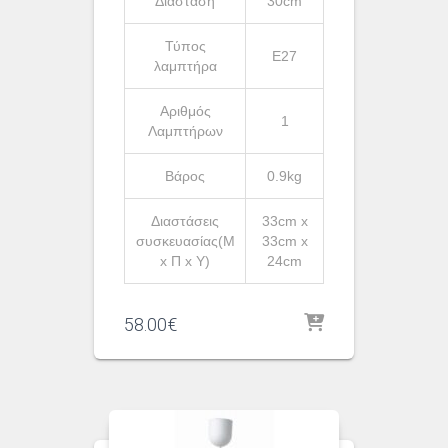
Διαστάση
30cm
Τύπος
Ε27
λαμπτήρα
Αριθμός
1
Λαμπτήρων
Βάρος
0.9kg
Διαστάσεις
33cm x
συσκευασίας(Μ
33cm x
x Π x Υ)
24cm
58.00
€