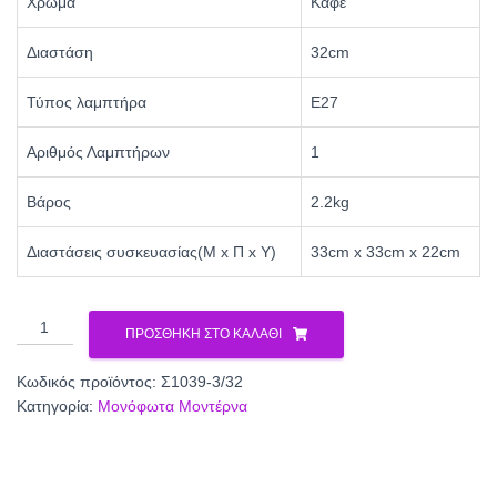
Χρώμα
Καφέ
Διαστάση
32cm
Τύπος λαμπτήρα
Ε27
Αριθμός Λαμπτήρων
1
Βάρος
2.2kg
Διαστάσεις συσκευασίας(Μ x Π x Υ)
33cm x 33cm x 22cm
Φωτιστικό
ΠΡΟΣΘΉΚΗ ΣΤΟ ΚΑΛΆΘΙ
μονόφωτο
γυαλί
Κωδικός προϊόντος:
Σ1039-3/32
καφέ/
Κατηγορία:
Μονόφωτα Μοντέρνα
μελί
Ε27
Φ32
Σ1039-