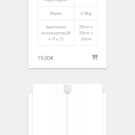
Βάρος
0.9kg
Διαστάσεις
28cm x
συσκευασίας(Μ
28cm x
x Π x Υ)
20cm
15.00
€