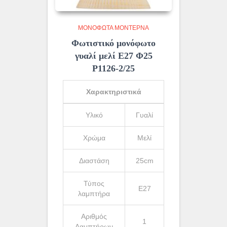
ΜΟΝΌΦΩΤΑ ΜΟΝΤΈΡΝΑ
Φωτιστικό μονόφωτο
γυαλί μελί Ε27 Φ25
Ρ1126-2/25
Χαρακτηριστικά
Υλικό
Γυαλί
Χρώμα
Μελί
Διαστάση
25cm
Τύπος
Ε27
λαμπτήρα
Αριθμός
1
Λαμπτήρων