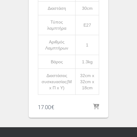
Διαστάση
30cm
Τύπος
Ε27
λαμπτήρα
Αριθμός
1
Λαμπτήρων
Βάρος
1.3kg
Διαστάσεις
32cm x
συσκευασίας(Μ
32cm x
x Π x Υ)
18cm
17.00
€