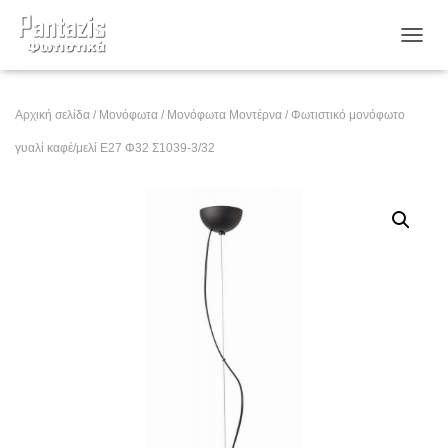
ΕΝΑΛ
Αρχική σελίδα
/
Μονόφωτα
/
Μονόφωτα Μοντέρνα
/ Φωτιστικό μονόφωτο
γυαλί καφέ/μελί Ε27 Φ32 Σ1039-3/32