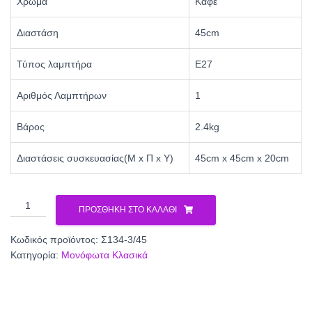
Χρώμα
Καφέ
Διαστάση
45cm
Τύπος λαμπτήρα
Ε27
Αριθμός Λαμπτήρων
1
Βάρος
2.4kg
Διαστάσεις συσκευασίας(Μ x Π x Υ)
45cm x 45cm x 20cm
Φωτιστικό
ΠΡΟΣΘΉΚΗ ΣΤΟ ΚΑΛΆΘΙ
μονόφωτο
γυαλί
Κωδικός προϊόντος:
Σ134-3/45
καφέ
Κατηγορία:
Μονόφωτα Κλασικά
Ε27
Φ45
Σ134-
3/45