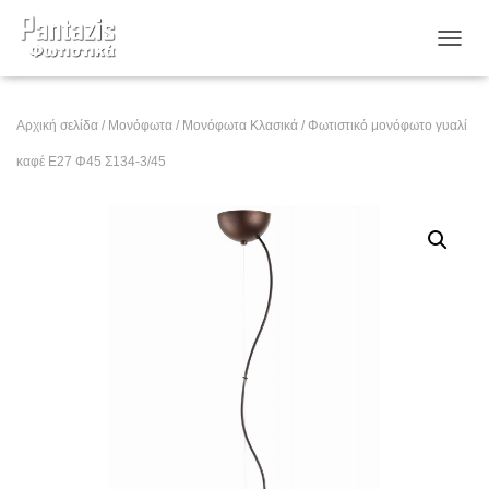
ΕΝΑΛ
Αρχική σελίδα
/
Μονόφωτα
/
Μονόφωτα Κλασικά
/ Φωτιστικό μονόφωτο γυαλί
καφέ Ε27 Φ45 Σ134-3/45