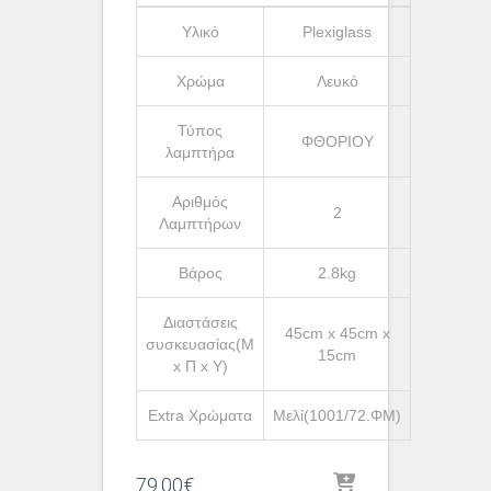
Υλικό
Plexiglass
Χρώμα
Λευκό
Τύπος
ΦΘΟΡΙΟΥ
λαμπτήρα
Αριθμός
2
Λαμπτήρων
Βάρος
2.8kg
Διαστάσεις
45cm x 45cm x
συσκευασίας(Μ
15cm
x Π x Υ)
Extra Χρώματα
Μελί(1001/72.ΦΜ)
79.00
€