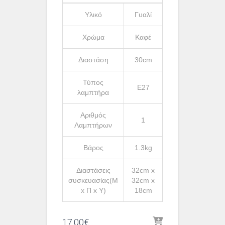
Υλικό
Γυαλί
Χρώμα
Καφέ
Διαστάση
30cm
Τύπος
Ε27
λαμπτήρα
Αριθμός
1
Λαμπτήρων
Βάρος
1.3kg
Διαστάσεις
32cm x
συσκευασίας(Μ
32cm x
x Π x Υ)
18cm
17.00
€