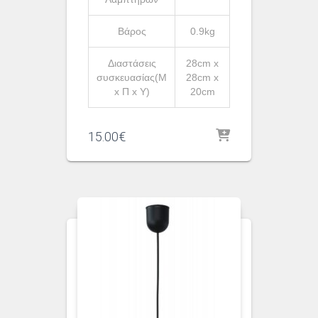
Βάρος
0.9kg
Διαστάσεις
28cm x
συσκευασίας(Μ
28cm x
x Π x Υ)
20cm
15.00
€