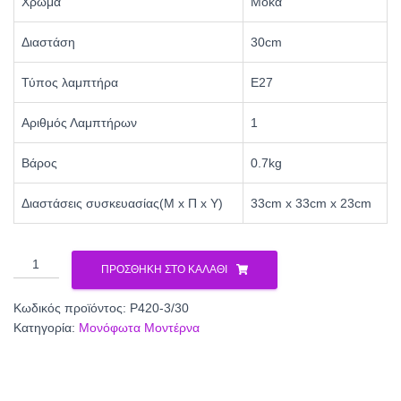
Χρώμα
Μόκα
Διαστάση
30cm
Τύπος λαμπτήρα
Ε27
Αριθμός Λαμπτήρων
1
Βάρος
0.7kg
Διαστάσεις συσκευασίας(Μ x Π x Υ)
33cm x 33cm x 23cm
Φωτιστικό
ΠΡΟΣΘΉΚΗ ΣΤΟ ΚΑΛΆΘΙ
μονόφωτο
αμπαζούρ
Κωδικός προϊόντος:
Ρ420-3/30
μόκα
Κατηγορία:
Μονόφωτα Μοντέρνα
Ε27
Φ30
Ρ420-
3/30