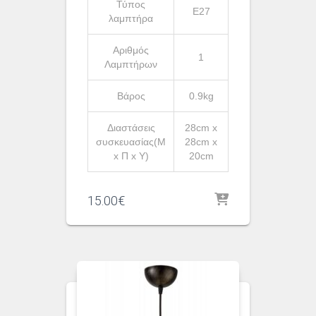
Τύπος
Ε27
λαμπτήρα
Αριθμός
1
Λαμπτήρων
Βάρος
0.9kg
Διαστάσεις
28cm x
συσκευασίας(Μ
28cm x
x Π x Υ)
20cm
15.00
€