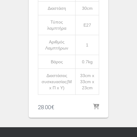
Διαστάση
30cm
Τύπος
Ε27
λαμπτήρα
Αριθμός
1
Λαμπτήρων
Βάρος
0.7kg
Διαστάσεις
33cm x
συσκευασίας(Μ
33cm x
x Π x Υ)
23cm
28.00
€