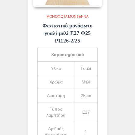
ΜΟΝΌΦΩΤΑ ΜΟΝΤΈΡΝΑ
Φωτιστικό μονόφωτο
γυαλί μελί Ε27 Φ25
Ρ1126-2/25
Χαρακτηριστικά
Υλικό
Γυαλί
Χρώμα
Μελί
Διαστάση
25cm
Τύπος
Ε27
λαμπτήρα
Αριθμός
1
Λαμπτήρων