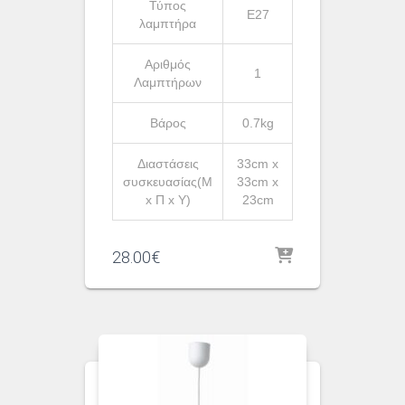
Τύπος
Ε27
λαμπτήρα
Αριθμός
1
Λαμπτήρων
Βάρος
0.7kg
Διαστάσεις
33cm x
συσκευασίας(Μ
33cm x
x Π x Υ)
23cm
28.00
€