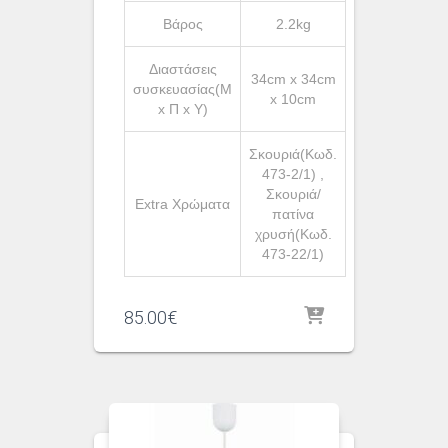
Βάρος
2.2kg
Διαστάσεις
34cm x 34cm
συσκευασίας(Μ
x 10cm
x Π x Υ)
Σκουριά(Κωδ.
473-2/1) ,
Σκουριά/
Extra Χρώματα
πατίνα
χρυσή(Κωδ.
473-22/1)
85.00
€