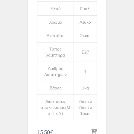
Υλικό
Γυαλί
Χρώμα
Λευκό
Διαστάση
24cm
Τύπος
Ε27
λαμπτήρα
Αριθμός
1
Λαμπτήρων
Βάρος
1kg
Διαστάσεις
25cm x
συσκευασίας(Μ
25cm x
x Π x Υ)
15cm
15.50
€