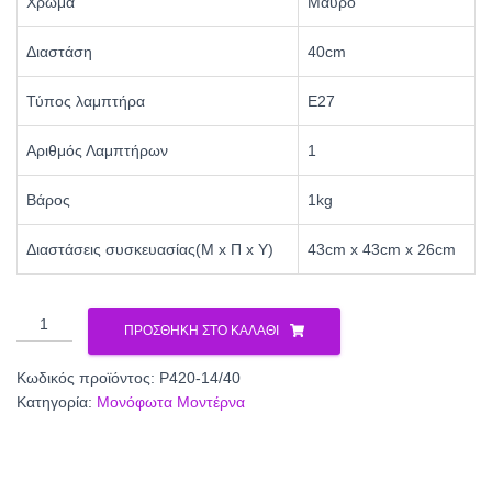
Χρώμα
Μαύρο
Διαστάση
40cm
Τύπος λαμπτήρα
Ε27
Αριθμός Λαμπτήρων
1
Βάρος
1kg
Διαστάσεις συσκευασίας(Μ x Π x Υ)
43cm x 43cm x 26cm
Φωτιστικό
ΠΡΟΣΘΉΚΗ ΣΤΟ ΚΑΛΆΘΙ
μονόφωτο
αμπαζούρ
Κωδικός προϊόντος:
Ρ420-14/40
μαύρο/
Κατηγορία:
Μονόφωτα Μοντέρνα
λευκό
Ε27
Φ40
Ρ420-