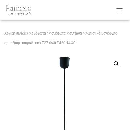
ΕΝΑΛ
Αρχική σελίδα
/
Μονόφωτα
/
Μονόφωτα Μοντέρνα
/ Φωτιστικό μονόφωτο
αμπαζούρ μαύρο/λευκό Ε27 Φ40 Ρ420-14/40