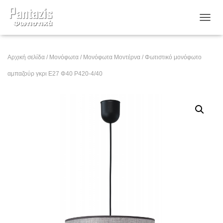
ΕΝΑΛ
Αρχική σελίδα
/
Μονόφωτα
/
Μονόφωτα Μοντέρνα
/ Φωτιστικό μονόφωτο
αμπαζούρ γκρι Ε27 Φ40 Ρ420-4/40