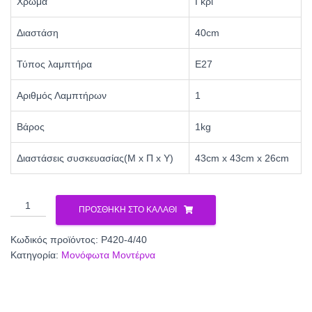
Χρώμα
Γκρί
Διαστάση
40cm
Τύπος λαμπτήρα
Ε27
Αριθμός Λαμπτήρων
1
Βάρος
1kg
Διαστάσεις συσκευασίας(Μ x Π x Υ)
43cm x 43cm x 26cm
Φωτιστικό
ΠΡΟΣΘΉΚΗ ΣΤΟ ΚΑΛΆΘΙ
μονόφωτο
αμπαζούρ
Κωδικός προϊόντος:
Ρ420-4/40
γκρι
Κατηγορία:
Μονόφωτα Μοντέρνα
Ε27
Φ40
Ρ420-
4/40