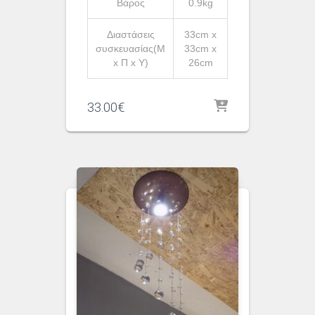
Βάρος
0.9kg
Διαστάσεις
33cm x
συσκευασίας(Μ
33cm x
x Π x Υ)
26cm
33.00
€