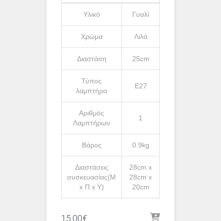
Υλικό
Γυαλί
Χρώμα
Λιλά
Διαστάση
25cm
Τύπος
Ε27
λαμπτήρα
Αριθμός
1
Λαμπτήρων
Βάρος
0.9kg
Διαστάσεις
28cm x
συσκευασίας(Μ
28cm x
x Π x Υ)
20cm
15.00
€