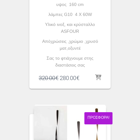
υψος 160 cm
λάμπες G10 4 X 60W
Yλικό ινοξ, και κρύσταλλο
ASFOUR
Απόχρώσεις ,χρώμιο ,χρυσό
ματ,οξυντέ
Σας το φτιάχνουμε στης
διαστάσεις σας
Original
Η
320.00
€
280.00
€
price
τρέχουσα
was:
τιμή
320.00€.
είναι:
280.00€.
ΠΡΟΣΦΟΡΆ!