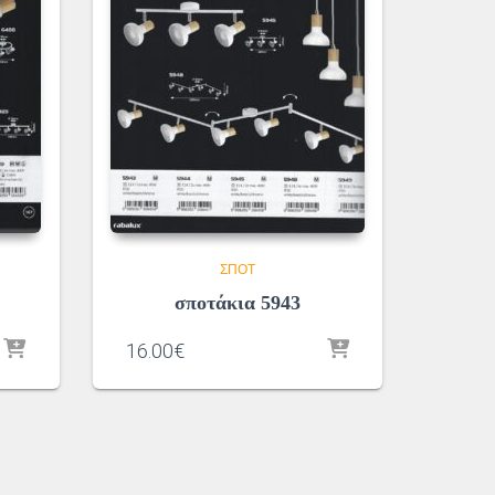
ΣΠΌΤ
σποτάκια 5943
16.00
€