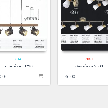
ΣΠΌΤ
ΣΠΌΤ
σποτάκια 3298
σποτάκια 5539
.00
€
46.00
€