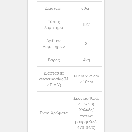
Διαστάση
60cm
Τύπος
Ε27
λαμπτήρα
Αριθμός
3
Λαμπτήρων
Βάρος
4kg
Διαστάσεις
60cm x 25cm
συσκευασίας(Μ
x 10cm
x Π x Υ)
Σκουριά(Κωδ.
473-2/3)
Χαλκός/
Extra Χρώματα
πατίνα
μαύρη(Κωδ.
473-34/3)