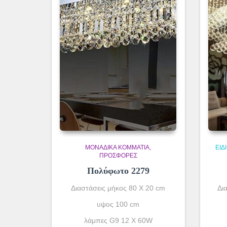
ΜΟΝΆΔΙΚΑ ΚΟΜΜΆΤΙΑ
ΕΙΔ
ΠΡΟΣΦΟΡΕΣ
Πολύφωτο 2279
Διαστάσεις μήκος 80 Χ 20 cm
Δι
υψος 100 cm
λάμπες G9 12 X 60W