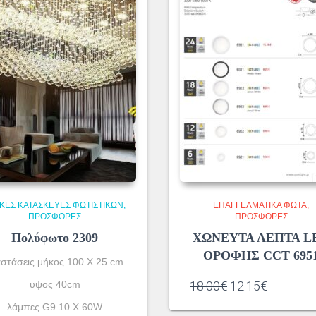
ΙΚΈΣ ΚΑΤΑΣΚΕΥΈΣ ΦΩΤΙΣΤΙΚΏΝ
ΕΠΑΓΓΕΛΜΑΤΙΚΆ ΦΏΤΑ
ΠΡΟΣΦΟΡΕΣ
ΠΡΟΣΦΟΡΕΣ
Πολύφωτο 2309
ΧΩΝΕΥΤΑ ΛΕΠΤΑ L
ΟΡΟΦΗΣ CCT 695
αστάσεις μήκος 100 Χ 25 cm
Original
Η
υψος 40cm
18.00
€
12.15
€
price
τρέχουσ
λάμπες G9 10 X 60W
was:
τιμή