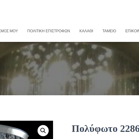
ΣΜΌΣ ΜΟΥ
ΠΟΛΙΤΙΚΉ ΕΠΙΣΤΡΟΦΏΝ
ΚΑΛΆΘΙ
ΤΑΜΕΊΟ
ΕΠΙΚΟΙ
Πολύφωτο 228