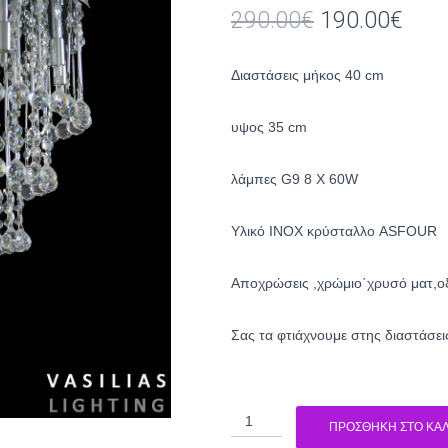
Original
Η
290.00
€
190.00
€
price
τρέ
Διαστάσεις μήκος 40 cm
was:
τιμή
290.00€.
είναι
υψος 35 cm
190.
λάμπες G9 8 X 60W
Υλικό INOX κρύσταλλο ASFOUR
Αποχρώσεις ,χρώμιο΄χρυσό ματ,ο
Σας τα φτιάχνουμε στης διαστάσει
Πολύφωτο
ΠΡΟΣΘΉΚΗ ΣΤΟ ΚΑΛ
2286