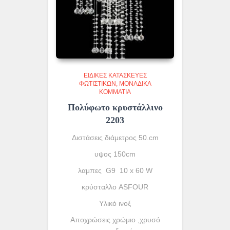
ΕΙΔΙΚΈΣ ΚΑΤΑΣΚΕΥΈΣ
ΦΩΤΙΣΤΙΚΏΝ
ΜΟΝΆΔΙΚΑ
ΚΟΜΜΆΤΙΑ
Πολύφωτο κρυστάλλινο
2203
Διστάσεις διάμετρος 50.cm
υψος 150cm
λαμπες G9 10 x 60 W
κρύσταλλο ASFOUR
Yλικό ινοξ
Αποχρώσεις χρώμιο ,χρυσό