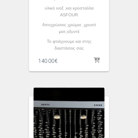
υλικό ινοξ ,και κρύσταλλα
ASFOUR
Aποχρώσεις χρώμιο ,χρυσό
ματ,οξυντέ
To φτιάχνουμε και στης
διαστάσεις σας
140.00
€