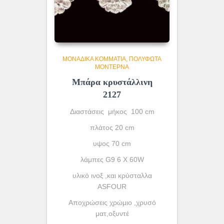
ΜΟΝΆΔΙΚΑ ΚΟΜΜΆΤΙΑ
ΠΟΛΎΦΩΤΑ
ΜΟΝΤΈΡΝΑ
Μπάρα κρυστάλλινη
2127
Διαστάσεις μήκος 100 cm
πλάτος 20 cm
υψος 70 cm
λάμπες G9 6 X 60W
υλικό ινοξ ,και κρύσταλλα
ASFOUR
Aποχρώσεις χρώμιο ,χρυσό
ματ,οξυντέ