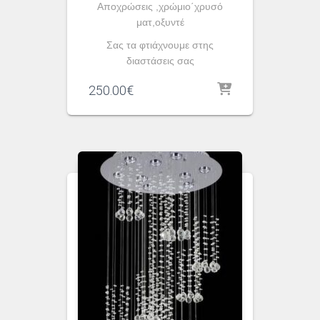
Αποχρώσεις ,χρώμιο΄χρυσό
ματ,οξυντέ
Σας τα φτιάχνουμε στης
διαστάσεις σας
250.00
€