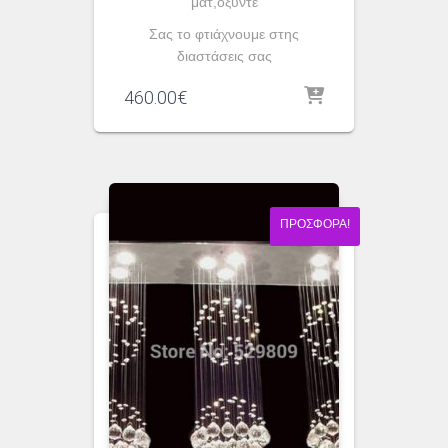
ματ,οξυντέ
Σας το φτιάχνουμε στης
διαστάσεις σας
460.00
€
ΠΡΟΣΦΟΡΆ!