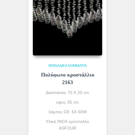
ΜΟΝΆΔΙΚΑ ΚΟΜΜΆΤΙΑ
Πολύφωτο κρυστάλλιο
2163
Διαστάσεις 70 Χ 20 cm
υψος 35 cm
λάμπες G9 6X 60W
Υλικό INOX κρύσταλλο
ASFOUR