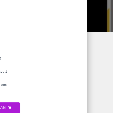
R
ξυντέ
ς σας
ΆΘΙ