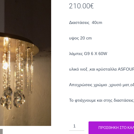
210.00
€
Διαστάσεις 40cm
υψος 20 cm
λάμπες G9 6 X 60W
υλικό ινοξ ,και κρύσταλλα ASFOU
Aποχρώσεις χρώμιο ,χρυσό ματ,ο
To φτιάχνουμε και στης διαστάσει
Πολύφωτο
ΠΡΟΣΘΉΚΗ ΣΤΟ ΚΑΛ
2232