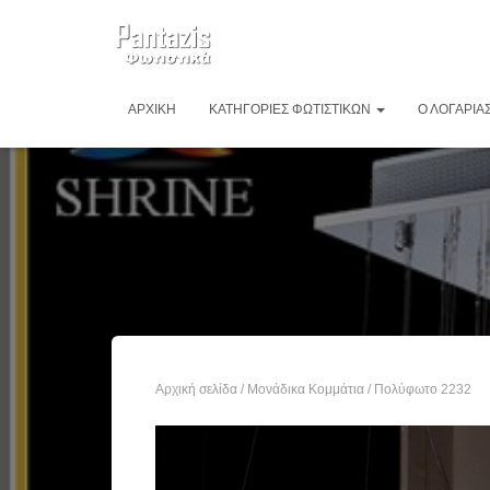
ΑΡΧΙΚΉ
ΚΑΤΗΓΟΡΊΕΣ ΦΩΤΙΣΤΙΚΏΝ
Ο ΛΟΓΑΡΙΑ
Αρχική σελίδα
/
Μονάδικα Κομμάτια
/ Πολύφωτο 2232