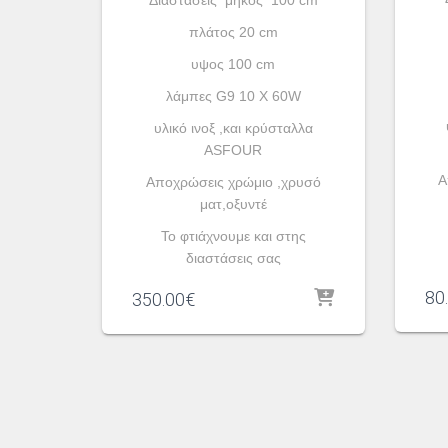
πλάτος 20 cm
υψος 100 cm
λάμπες G9 10 X 60W
υλικό ινοξ ,και κρύσταλλα
ASFOUR
A
Aποχρώσεις χρώμιο ,χρυσό
ματ,οξυντέ
To φτιάχνουμε και στης
διαστάσεις σας
80
350.00
€