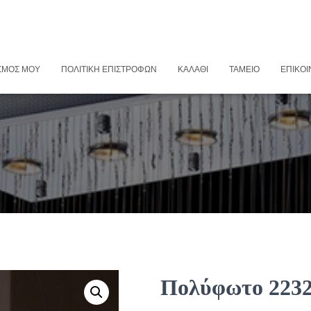
ΣΜΌΣ ΜΟΥ
ΠΟΛΙΤΙΚΉ ΕΠΙΣΤΡΟΦΏΝ
ΚΑΛΆΘΙ
ΤΑΜΕΊΟ
ΕΠΙΚΟΙ
Πολύφωτο 223