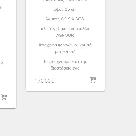
m
υψος 25 cm
λάμπες G9 9 X 60W
υλικό ινοξ ,και κρύσταλλα
ASFOUR
Aποχρώσεις χρώμιο ,χρυσό
ματ,οξυντέ
To φτιάχνουμε και στης
σό
διαστάσεις σας
170.00
€