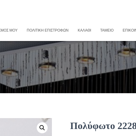
ΣΜΌΣ ΜΟΥ
ΠΟΛΙΤΙΚΉ ΕΠΙΣΤΡΟΦΏΝ
ΚΑΛΆΘΙ
ΤΑΜΕΊΟ
ΕΠΙΚΟΙ
Πολύφωτο 222