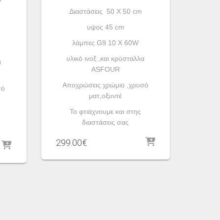
Διαστάσεις 50 Χ 50 cm
υψος 45 cm
λάμπες G9 10 X 60W
υλικό ινοξ ,και κρύσταλλα
α
ASFOUR
Aποχρώσεις χρώμιο ,χρυσό
σό
ματ,οξυντέ
To φτιάχνουμε και στης
διαστάσεις σας
299.00
€