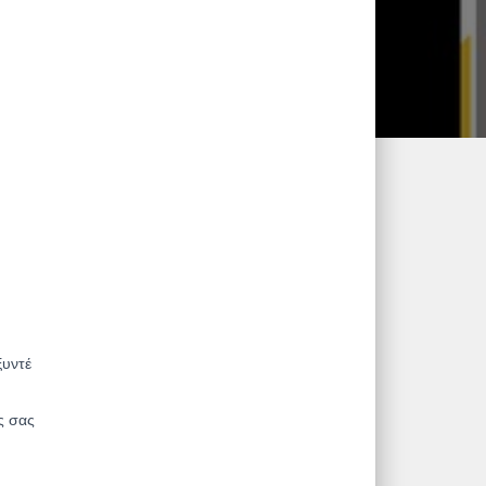
ξυντέ
ς σας