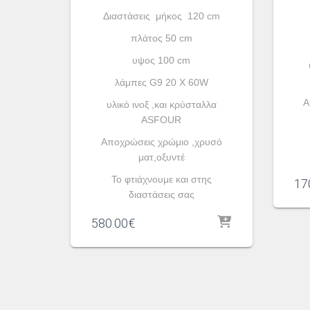
Διαστάσεις μήκος 120 cm
πλάτος 50 cm
υψος 100 cm
λάμπες G9 20 X 60W
A
υλικό ινοξ ,και κρύσταλλα
ASFOUR
Aποχρώσεις χρώμιο ,χρυσό
ματ,οξυντέ
To φτιάχνουμε και στης
17
διαστάσεις σας
580.00
€