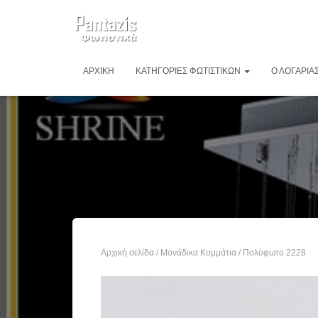
ΑΡΧΙΚΉ
ΚΑΤΗΓΟΡΊΕΣ ΦΩΤΙΣΤΙΚΏΝ
Ο ΛΟΓΑΡΙΑ
Αρχική σελίδα
/
Μονάδικα Κομμάτια
/ Πολύφωτο 2228