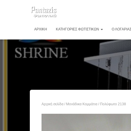
ΑΡΧΙΚΉ
ΚΑΤΗΓΟΡΊΕΣ ΦΩΤΙΣΤΙΚΏΝ
Ο ΛΟΓΑΡΙΑ
Αρχική σελίδα
/
Μονάδικα Κομμάτια
/ Πολύφωτο 2138