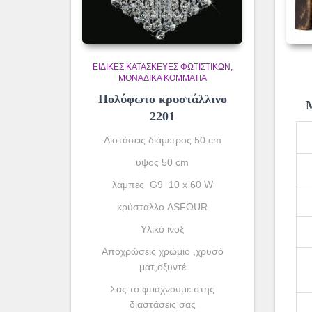
ΕΙΔΙΚΈΣ ΚΑΤΑΣΚΕΥΈΣ ΦΩΤΙΣΤΙΚΏΝ
ΜΟΝΆΔΙΚΑ ΚΟΜΜΆΤΙΑ
Πολύφωτο κρυστάλλινο
2201
Διστάσεις διάμετρος 50.cm
υψος 50 cm
λαμπες G9 10 x 60 W
κρύσταλλο ASFOUR
Yλικό ινοξ
Αποχρώσεις χρώμιο ,χρυσό
ματ,οξυντέ
Σας το φτιάχνουμε στης
διαστάσεις σας