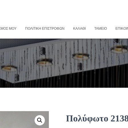
ΣΜΌΣ ΜΟΥ
ΠΟΛΙΤΙΚΉ ΕΠΙΣΤΡΟΦΏΝ
ΚΑΛΆΘΙ
ΤΑΜΕΊΟ
ΕΠΙΚΟΙ
Πολύφωτο 213