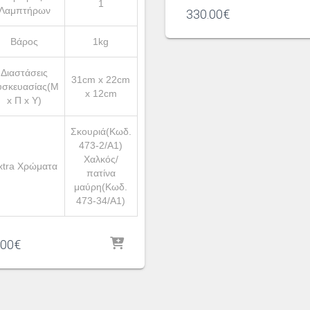
1
Λαμπτήρων
330.00
€
Βάρος
1kg
Διαστάσεις
31cm x 22cm
υσκευασίας(Μ
x 12cm
x Π x Υ)
Σκουριά(Κωδ.
473-2/A1)
Χαλκός/
xtra Χρώματα
πατίνα
μαύρη(Κωδ.
473-34/A1)
.00
€