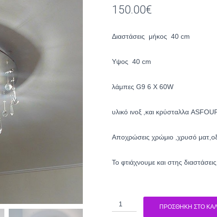
150.00
€
Διαστάσεις μήκος 40 cm
Υψος 40 cm
λάμπες G9 6 X 60W
υλικό ινοξ ,και κρύσταλλα ASFOU
Aποχρώσεις χρώμιο ,χρυσό ματ,ο
To φτιάχνουμε και στης διαστάσει
Πολύφωτο
ΠΡΟΣΘΉΚΗ ΣΤΟ ΚΑΛ
2138