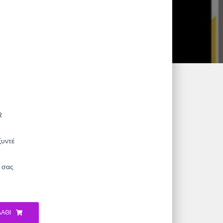
R
ξυντέ
ς σας
ΆΘΙ