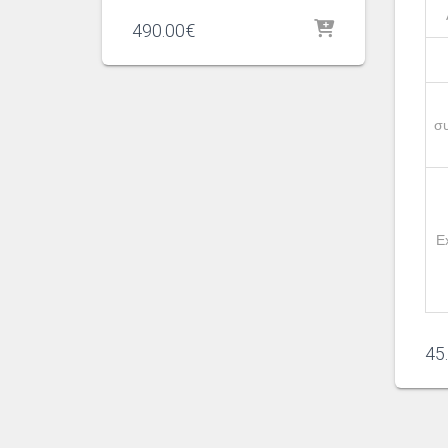
490.00
€
σ
E
45