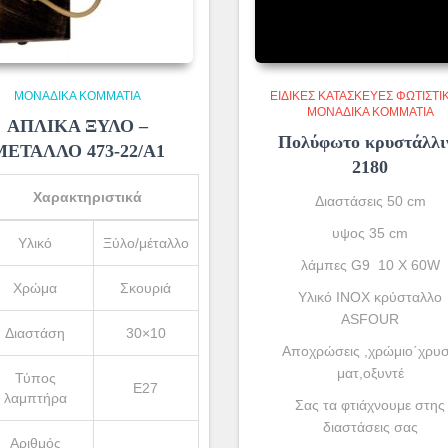
ΜΟΝΆΔΙΚΑ ΚΟΜΜΆΤΙΑ
ΕΙΔΙΚΈΣ ΚΑΤΑΣΚΕΥΈΣ ΦΩΤΙΣΤΙ
ΜΟΝΆΔΙΚΑ ΚΟΜΜΆΤΙΑ
ΑΠΛΙΚΑ ΞΥΛΟ –
Πολύφωτο κρυστάλλι
ΜΕΤΑΛΛΟ 473-22/Α1
2180
Χαρακτηριστικά
Διαστάσεις 50 cm
υψος 35 cm
Υλικό
Ξύλο/μέταλλο
λάμπες G9 10 X 60W
Χρώμα
Σκουριά
Υλικό INOX κρύσταλλο
ASFOUR
Διαστάση
30×10
Αποχρώσεις ,χρώμιο΄χρυ
ματ,οξυντέ
Τύπος
Ε27
λαμπτήρα
Σας τα φτιάχνουμε στης
διαστάσεις σας
Αριθμός