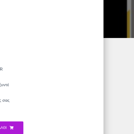
UR
ξυντέ
ς σας
ΆΘΙ