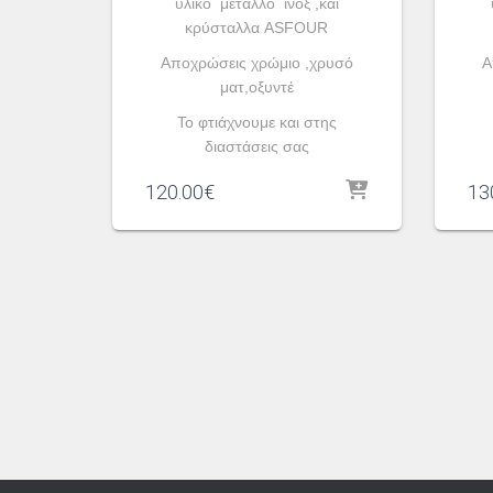
υλικό μέταλλο ινοξ ,και
κρύσταλλα ASFOUR
Aποχρώσεις χρώμιο ,χρυσό
A
ματ,οξυντέ
To φτιάχνουμε και στης
διαστάσεις σας
120.00
€
13