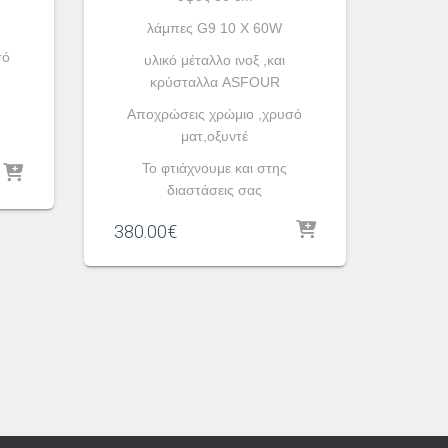
λάμπες G9 10 X 60W
σό
υλικό μέταλλο ινοξ ,και
κρύσταλλα ASFOUR
Aποχρώσεις χρώμιο ,χρυσό
ματ,οξυντέ
To φτιάχνουμε και στης
διαστάσεις σας
380.00
€