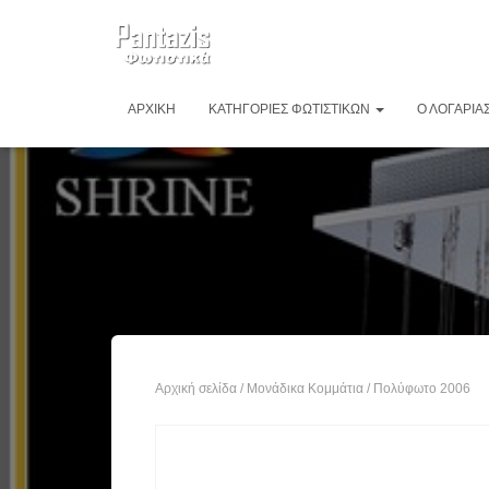
ΑΡΧΙΚΉ
ΚΑΤΗΓΟΡΊΕΣ ΦΩΤΙΣΤΙΚΏΝ
Ο ΛΟΓΑΡΙΑ
Αρχική σελίδα
/
Μονάδικα Κομμάτια
/ Πολύφωτο 2006