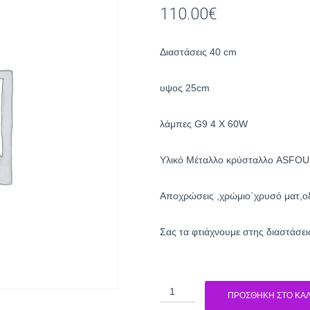
110.00
€
Διαστάσεις 40 cm
υψος 25cm
λάμπες G9 4 X 60W
Υλικό Μέταλλο κρύσταλλο ASFO
Αποχρώσεις ,χρώμιο΄χρυσό ματ,ο
Σας τα φτιάχνουμε στης διαστάσει
Πολύφωτο
ΠΡΟΣΘΉΚΗ ΣΤΟ ΚΑΛ
2006