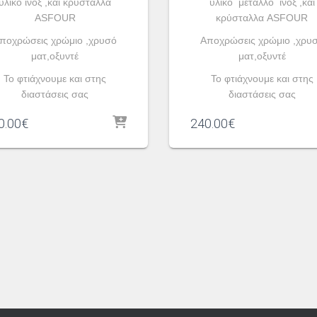
υλικό ινοξ ,και κρύσταλλα
υλικό μέταλλο ινοξ ,και
ASFOUR
κρύσταλλα ASFOUR
ποχρώσεις χρώμιο ,χρυσό
Aποχρώσεις χρώμιο ,χρυ
ματ,οξυντέ
ματ,οξυντέ
To φτιάχνουμε και στης
To φτιάχνουμε και στης
διαστάσεις σας
διαστάσεις σας
0.00
€
240.00
€