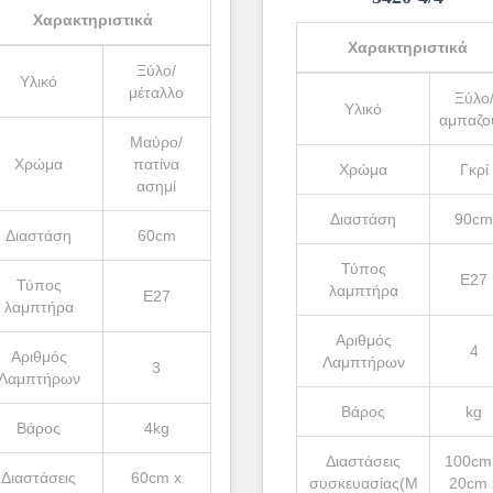
Χαρακτηριστικά
Χαρακτηριστικά
Ξύλο/
Υλικό
μέταλλο
Ξύλο
Υλικό
αμπαζο
Μαύρο/
Χρώμα
πατίνα
Χρώμα
Γκρί
ασημί
Διαστάση
90cm
Διαστάση
60cm
Τύπος
Ε27
Τύπος
λαμπτήρα
Ε27
λαμπτήρα
Αριθμός
4
Αριθμός
Λαμπτήρων
3
Λαμπτήρων
Βάρος
kg
Βάρος
4kg
Διαστάσεις
100cm
Διαστάσεις
60cm x
συσκευασίας(Μ
20cm 