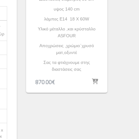
υψος 140 cm
λάμπες Ε14 18 X 60W
/
Υλικό μέταλλο ,και κρύσταλλο
ύρ
ASFOUR
Αποχρώσεις ,χρώμιο΄χρυσό
ματ,οξυντέ
Σας τα φτιάχνουμε στης
διαστάσεις σας
870.00
€
 x
x