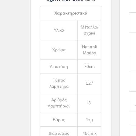
Χαρακτηριστικά
Μέταλλο/
Υλικό
σχοινί
Natural/
Χρώμα
Μαύρο
Διαστάση
70cm
Τύπος
Ε27
λαμπτήρα
Αριθμός
3
Λαμπτήρων
Βάρος
1kg
Διαστάσεις
45cm x