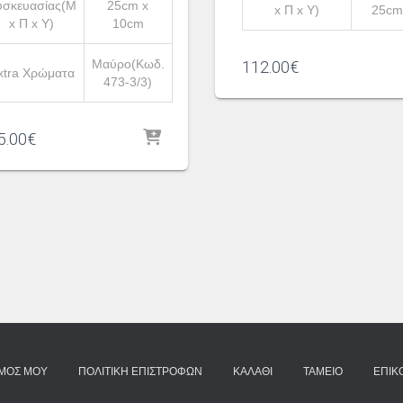
υσκευασίας(Μ
25cm x
x Π x Υ)
25cm
x Π x Υ)
10cm
Μαύρο(Κωδ.
112.00
€
xtra Χρώματα
473-3/3)
5.00
€
ΣΜΌΣ ΜΟΥ
ΠΟΛΙΤΙΚΉ ΕΠΙΣΤΡΟΦΏΝ
ΚΑΛΆΘΙ
ΤΑΜΕΊΟ
ΕΠΙΚ