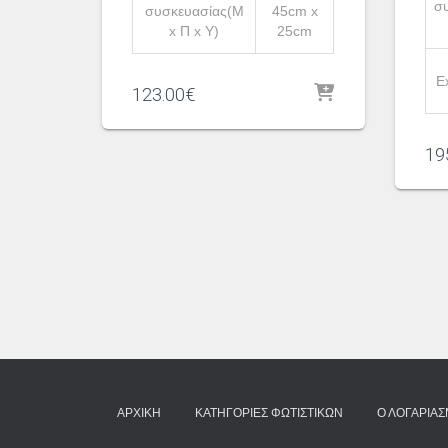
σ
συσκευασίας(Μ
45cm x
x Π x Υ)
25cm
E
123.00
€
19
ΑΡΧΙΚΉ
ΚΑΤΗΓΟΡΊΕΣ ΦΩΤΙΣΤΙΚΏΝ
Ο ΛΟΓΑΡΙΑ