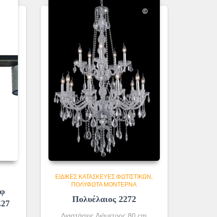
ΕΙΔΙΚΈΣ ΚΑΤΑΣΚΕΥΈΣ ΦΩΤΙΣΤΙΚΏΝ
ΠΟΛΎΦΩΤΑ ΜΟΝΤΈΡΝΑ
4φ
Πολυέλαιος 2272
Ε27
Διαστάσεις διάμετρος 80 cm