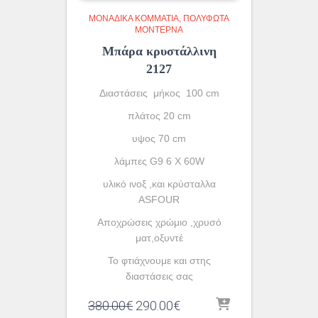
ΜΟΝΆΔΙΚΑ ΚΟΜΜΆΤΙΑ
ΠΟΛΎΦΩΤΑ
ΜΟΝΤΈΡΝΑ
Μπάρα κρυστάλλινη
2127
Διαστάσεις μήκος 100 cm
πλάτος 20 cm
υψος 70 cm
λάμπες G9 6 X 60W
υλικό ινοξ ,και κρύσταλλα
ASFOUR
Aποχρώσεις χρώμιο ,χρυσό
ματ,οξυντέ
To φτιάχνουμε και στης
διαστάσεις σας
Original
Η
380.00
€
290.00
€