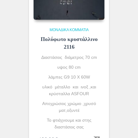
ΜΟΝΆΔΙΚΑ ΚΟΜΜΆΤΙΑ
Πολύφωτο κρυστάλλινο
2116
Διαστάσεις διάμετρος 70 cm
υψος 80 cm
λάμπες G9 10 X 60W
υλικό μέταλλο και ινοξ ,και
κρύσταλλα ASFOUR
Aποχρώσεις χρώμιο ,χρυσό
ματ,οξυντέ
To φτιάχνουμε και στης
διαστάσεις σας