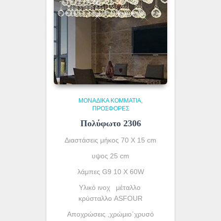
ΜΟΝΆΔΙΚΑ ΚΟΜΜΆΤΙΑ
ΠΡΟΣΦΟΡΕΣ
Πολύφωτο 2306
Διαστάσεις μήκος 70 Χ 15 cm
υψος 25 cm
λάμπες G9 10 X 60W
Υλικό ινοχ μέταλλο
κρύσταλλο ASFOUR
Αποχρώσεις ,χρώμιο΄χρυσό