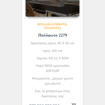
ΜΟΝΆΔΙΚΑ ΚΟΜΜΆΤΙΑ
ΠΡΟΣΦΟΡΕΣ
Πολύφωτο 2279
Διαστάσεις μήκος 80 Χ 20 cm
υψος 100 cm
λάμπες G9 12 X 60W
Υλικό INOX κρύσταλλο
ASFOUR
Αποχρώσεις ,χρώμιο΄χρυσό
ματ,οξυντέ
Σας τα φτιάχνουμε στης
διαστάσεις σας