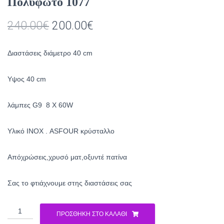
Πολύφωτο 1077
Original
Η
240.00
€
200.00
€
price
τρέχουσα
Διαστάσεις διάμετρο 40 cm
was:
τιμή
240.00€.
είναι:
Υψος 40 cm
200.00€.
λάμπες G9 8 X 60W
Yλικό ΙΝΟΧ . ASFOUR κρύσταλλο
Απόχρώσεις,χρυσό ματ,οξυντέ πατίνα
Σας το φτιάχνουμε στης διαστάσεις σας
Πολύφωτο
ΠΡΟΣΘΉΚΗ ΣΤΟ ΚΑΛΆΘΙ
1077