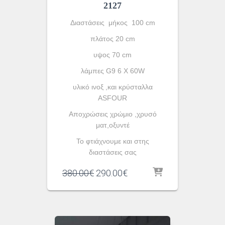
2127
Διαστάσεις μήκος 100 cm
πλάτος 20 cm
υψος 70 cm
λάμπες G9 6 X 60W
υλικό ινοξ ,και κρύσταλλα
ASFOUR
Aποχρώσεις χρώμιο ,χρυσό
ματ,οξυντέ
To φτιάχνουμε και στης
διαστάσεις σας
Original
Η
380.00
€
290.00
€
price
τρέχουσα
was:
τιμή
380.00€.
είναι:
290.00€.