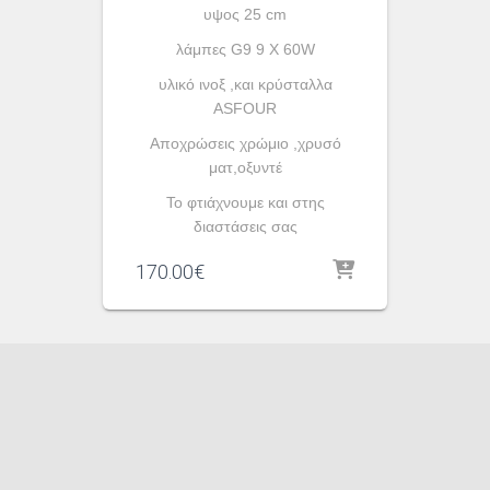
υψος 25 cm
λάμπες G9 9 X 60W
υλικό ινοξ ,και κρύσταλλα
ASFOUR
Aποχρώσεις χρώμιο ,χρυσό
ματ,οξυντέ
To φτιάχνουμε και στης
διαστάσεις σας
170.00
€