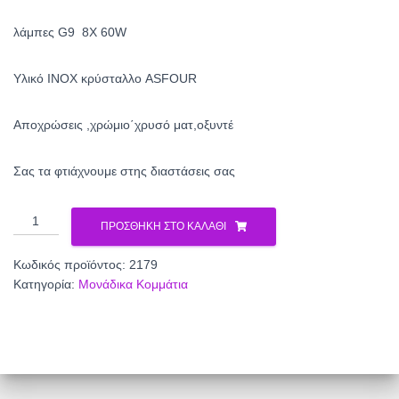
λάμπες G9 8X 60W
Υλικό INOX κρύσταλλο ASFOUR
Αποχρώσεις ,χρώμιο΄χρυσό ματ,οξυντέ
Σας τα φτιάχνουμε στης διαστάσεις σας
Πολύφωτο
ΠΡΟΣΘΉΚΗ ΣΤΟ ΚΑΛΆΘΙ
κρυστάλλινο
2179
Κωδικός προϊόντος:
2179
ποσότητα
Κατηγορία:
Μονάδικα Κομμάτια