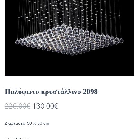
Πολύφωτο κρυστάλλινο 2098
Original
Η
220.00
€
130.00
€
price
τρέχουσα
Διαστάσεις 50 X 50 cm
was:
τιμή