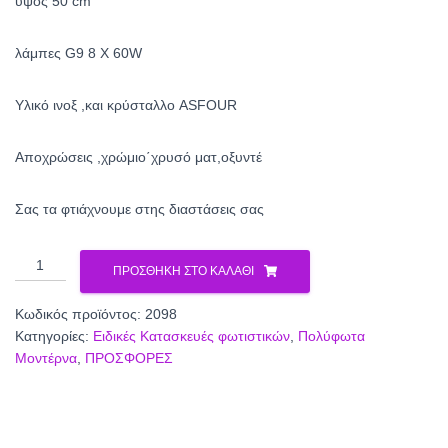
220.00€.
είναι:
υψος 50 cm
130.00€.
λάμπες G9 8 X 60W
Υλικό ινοξ ,και κρύσταλλο ASFOUR
Αποχρώσεις ,χρώμιο΄χρυσό ματ,οξυντέ
Σας τα φτιάχνουμε στης διαστάσεις σας
Πολύφωτο
ΠΡΟΣΘΉΚΗ ΣΤΟ ΚΑΛΆΘΙ
κρυστάλλινο
2098
Κωδικός προϊόντος:
2098
ποσότητα
Κατηγορίες:
Ειδικές Κατασκευές φωτιστικών
,
Πολύφωτα
Μοντέρνα
,
ΠΡΟΣΦΟΡΕΣ