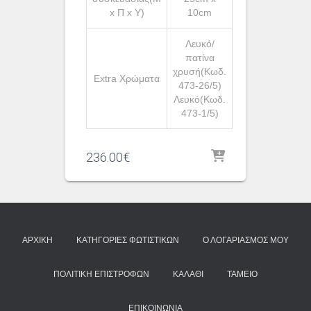
x Π x Υ)
10cm
Λευκό/
πατίνα
χρυσή(Κωδ.
Extra Χρώματα
473-26/5)
Λευκό(Κωδ.
473-1/5)
236.00
€
ΑΡΧΙΚΉ
ΚΑΤΗΓΟΡΊΕΣ ΦΩΤΙΣΤΙΚΏΝ
Ο ΛΟΓΑΡΙΑΣΜΌΣ ΜΟΥ
ΠΟΛΙΤΙΚΉ ΕΠΙΣΤΡΟΦΏΝ
ΚΑΛΆΘΙ
ΤΑΜΕΊΟ
ΕΠΙΚΟΙΝΩΝΊΑ