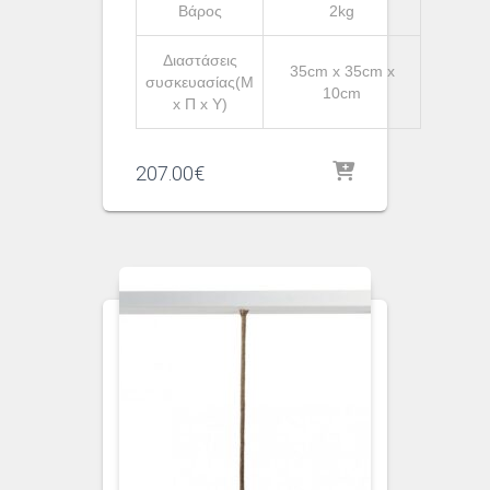
Βάρος
2kg
Διαστάσεις
35cm x 35cm x
συσκευασίας(Μ
10cm
x Π x Υ)
207.00
€