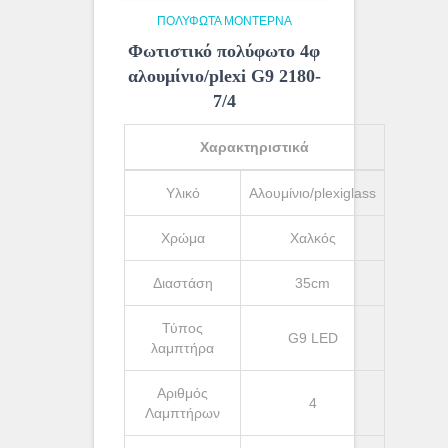
ΠΟΛΎΦΩΤΑ ΜΟΝΤΈΡΝΑ
Φωτιστικό πολύφωτο 4φ
αλουμίνιο/plexi G9 2180-
7/4
Χαρακτηριστικά
Υλικό
Αλουμίνιο/plexiglass
Χρώμα
Χαλκός
Διαστάση
35cm
Τύπος
G9 LED
λαμπτήρα
Αριθμός
4
Λαμπτήρων