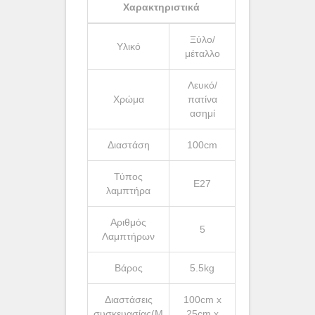
Χαρακτηριστικά
Ξύλο/
Υλικό
μέταλλο
Λευκό/
Χρώμα
πατίνα
ασημί
Διαστάση
100cm
Τύπος
Ε27
λαμπτήρα
Αριθμός
5
Λαμπτήρων
Βάρος
5.5kg
Διαστάσεις
100cm x
συσκευασίας(Μ
25cm x