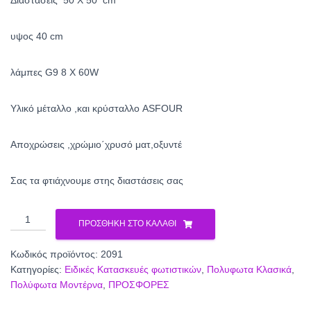
Διαστάσεις 50 Χ 50 cm
was:
τιμή
240.00€.
είναι:
υψος 40 cm
180.00€.
λάμπες G9 8 X 60W
Υλικό μέταλλο ,και κρύσταλλο ASFOUR
Αποχρώσεις ,χρώμιο΄χρυσό ματ,οξυντέ
Σας τα φτιάχνουμε στης διαστάσεις σας
Πολύφωτο
ΠΡΟΣΘΉΚΗ ΣΤΟ ΚΑΛΆΘΙ
κρυστάλλινο
2091
Κωδικός προϊόντος:
2091
ποσότητα
Κατηγορίες:
Ειδικές Κατασκευές φωτιστικών
,
Πολυφωτα Κλασικά
,
Πολύφωτα Μοντέρνα
,
ΠΡΟΣΦΟΡΕΣ