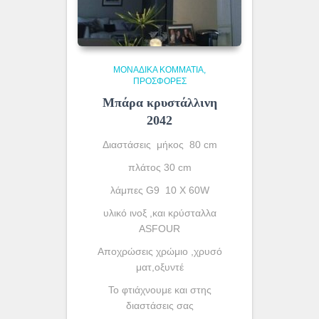
ΜΟΝΆΔΙΚΑ ΚΟΜΜΆΤΙΑ
ΠΡΟΣΦΟΡΕΣ
Μπάρα κρυστάλλινη
2042
Διαστάσεις μήκος 80 cm
πλάτος 30 cm
λάμπες G9 10 X 60W
υλικό ινοξ ,και κρύσταλλα
ASFOUR
Aποχρώσεις χρώμιο ,χρυσό
ματ,οξυντέ
To φτιάχνουμε και στης
διαστάσεις σας