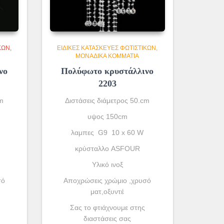
ΚΏΝ
ΕΙΔΙΚΈΣ ΚΑΤΑΣΚΕΥΈΣ ΦΩΤΙΣΤΙΚΏΝ
ΜΟΝΆΔΙΚΑ ΚΟΜΜΆΤΙΑ
νο
Πολύφωτο κρυστάλλινο
2203
m
Διστάσεις διάμετρος 50.cm
υψος 150cm
λαμπες G9 10 x 60 W
κρύσταλλο ASFOUR
Yλικό ινοξ
σό
Αποχρώσεις χρώμιο ,χρυσό
ματ,οξυντέ
Σας το φτιάχνουμε στης
διαστάσεις σας