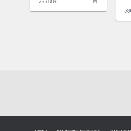
299.00
€
58