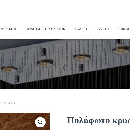
ΣΜΌΣ ΜΟΥ
ΠΟΛΙΤΙΚΉ ΕΠΙΣΤΡΟΦΏΝ
ΚΑΛΆΘΙ
ΤΑΜΕΊΟ
ΕΠΙΚΟΙ
λινο 2002
Πολύφωτο κρυσ