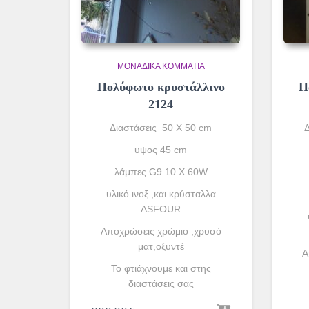
ΜΟΝΆΔΙΚΑ ΚΟΜΜΆΤΙΑ
Πολύφωτο κρυστάλλινο
Π
2124
Διαστάσεις 50 Χ 50 cm
υψος 45 cm
λάμπες G9 10 X 60W
υλικό ινοξ ,και κρύσταλλα
ASFOUR
Aποχρώσεις χρώμιο ,χρυσό
ματ,οξυντέ
A
To φτιάχνουμε και στης
διαστάσεις σας