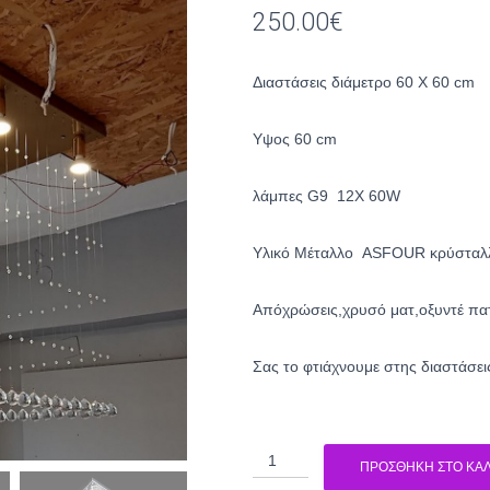
250.00
€
Διαστάσεις διάμετρο 60 Χ 60 cm
Υψος 60 cm
λάμπες G9 12X 60W
Yλικό Μέταλλο ASFOUR κρύσταλ
Απόχρώσεις,χρυσό ματ,οξυντέ πα
Σας το φτιάχνουμε στης διαστάσει
Πολύφωτο
ΠΡΟΣΘΉΚΗ ΣΤΟ ΚΑΛ
κρυστάλλινο