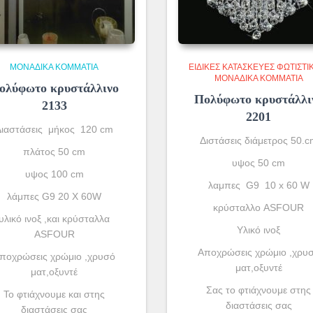
ΜΟΝΆΔΙΚΑ ΚΟΜΜΆΤΙΑ
ΕΙΔΙΚΈΣ ΚΑΤΑΣΚΕΥΈΣ ΦΩΤΙΣΤΙ
ΜΟΝΆΔΙΚΑ ΚΟΜΜΆΤΙΑ
ολύφωτο κρυστάλλινο
Πολύφωτο κρυστάλλι
2133
2201
Διαστάσεις μήκος 120 cm
Διστάσεις διάμετρος 50.c
πλάτος 50 cm
υψος 50 cm
υψος 100 cm
λαμπες G9 10 x 60 W
λάμπες G9 20 X 60W
κρύσταλλο ASFOUR
υλικό ινοξ ,και κρύσταλλα
Yλικό ινοξ
ASFOUR
Αποχρώσεις χρώμιο ,χρυ
ποχρώσεις χρώμιο ,χρυσό
ματ,οξυντέ
ματ,οξυντέ
Σας το φτιάχνουμε στης
To φτιάχνουμε και στης
διαστάσεις σας
διαστάσεις σας