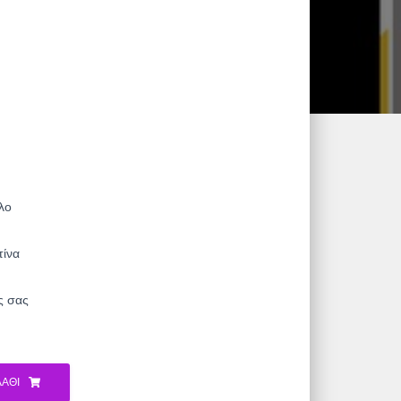
λο
τίνα
ς σας
ΆΘΙ