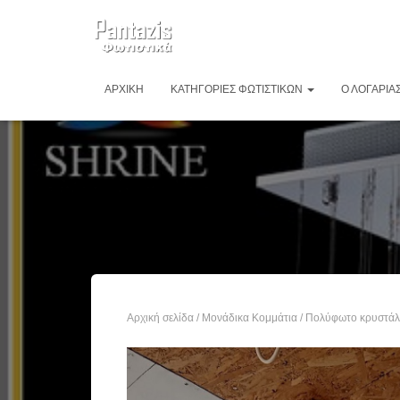
ΑΡΧΙΚΉ
ΚΑΤΗΓΟΡΊΕΣ ΦΩΤΙΣΤΙΚΏΝ
Ο ΛΟΓΑΡΙΑ
Αρχική σελίδα
/
Μονάδικα Κομμάτια
/ Πολύφωτο κρυστάλ