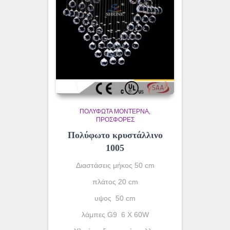
ΠΟΛΎΦΩΤΑ ΜΟΝΤΈΡΝΑ
ΠΡΟΣΦΟΡΕΣ
Πολύφωτο κρυστάλλινο
1005
Διαστάσεις μήκος 50 cm
πλάτος 20 cm
υψος 50 cm
λάμπες G9 6 X 60W