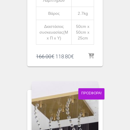
Λαμπτήρων
Βάρος
2.7kg
Διαστάσεις
50cm x
συσκευασίας(Μ
50cm x
x Π x Υ)
25cm
Original
Η
166.00
€
118.80
€
price
τρέχουσα
was:
τιμή
166.00€.
είναι:
118.80€.
ΠΡΟΣΦΟΡΆ!