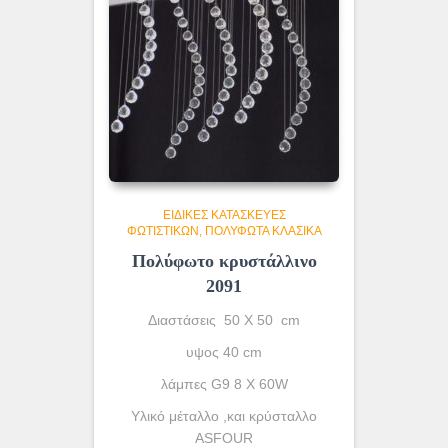
ΕΙΔΙΚΈΣ ΚΑΤΑΣΚΕΥΈΣ
ΦΩΤΙΣΤΙΚΏΝ
ΠΟΛΥΦΩΤΑ ΚΛΑΣΙΚΆ
Πολύφωτο κρυστάλλινο
2091
Διαστάσεις 50 Χ 50 cm
υψος 40 cm
λάμπες G9 8 X 60W
Υλικό μέταλλο ,και κρύσταλλο
ASFOUR