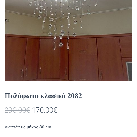
Πολύφωτο κλασικό 2082
Original
Η
290.00
€
170.00
€
price
τρέχουσα
Διαστάσεις μήκος 80 cm
was:
τιμή