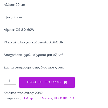
290.00€.
είναι:
πλάτος 20 cm
170.00€.
υψος 60 cm
λάμπες G9 8 X 60W
Υλικό μέταλλο ,και κρύσταλλο ASFOUR
Αποχρώσεις ,χρώμιο΄χρυσό ματ,οξυντέ
Σας τα φτιάχνουμε στης διαστάσεις σας
Πολύφωτο
ΠΡΟΣΘΉΚΗ ΣΤΟ ΚΑΛΆΘΙ
κλασικό
2082
Κωδικός προϊόντος:
2082
ποσότητα
Κατηγορίες:
Πολυφωτα Κλασικά
,
ΠΡΟΣΦΟΡΕΣ