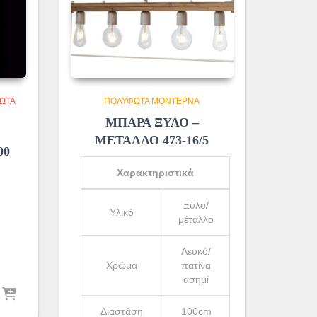
ΩΤΑ
ΠΟΛΎΦΩΤΑ ΜΟΝΤΈΡΝΑ
ΜΠΑΡΑ ΞΥΛΟ –
ΜΕΤΑΛΛΟ 473-16/5
00
Χαρακτηριστικά
Ξύλο/
Υλικό
μέταλλο
Λευκό/
Χρώμα
πατίνα
ασημί
υσα
Διαστάση
100cm