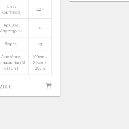
was:
τιμή
Τύπος
299.00€.
είναι:
Ε27
λαμπτήρα
199.00
Αριθμός
4
Λαμπτήρων
Βάρος
kg
Διαστάσεις
100cm x
υσκευασίας(Μ
20cm x
x Π x Υ)
25cm
2.00
€