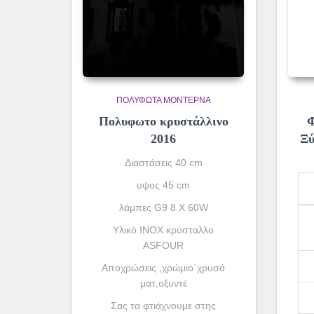
ΠΟΛΎΦΩΤΑ ΜΟΝΤΈΡΝΑ
Πολυφωτο κρυστάλλινο
Φ
2016
Ξύ
Διαστάσεις 40 cm
υψος 45 cm
λάμπες G9 8 X 60W
Υλικό INOX κρύσταλλο
ASFOUR
Αποχρώσεις ,χρώμιο΄χρυσό
ματ,οξυντέ
Σας τα φτιάχνουμε στης