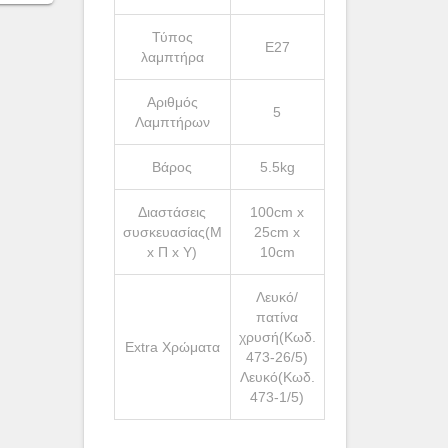
Τύπος
Ε27
€.
λαμπτήρα
Αριθμός
5
Λαμπτήρων
Βάρος
5.5kg
Διαστάσεις
100cm x
συσκευασίας(Μ
25cm x
x Π x Υ)
10cm
Λευκό/
πατίνα
χρυσή(Κωδ.
Extra Χρώματα
473-26/5)
Λευκό(Κωδ.
473-1/5)