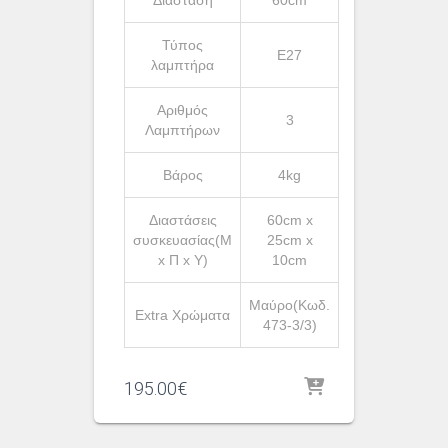
Τύπος
Ε27
λαμπτήρα
Αριθμός
3
Λαμπτήρων
Βάρος
4kg
Διαστάσεις
60cm x
συσκευασίας(Μ
25cm x
x Π x Υ)
10cm
Μαύρο(Κωδ.
Extra Χρώματα
473-3/3)
195.00
€