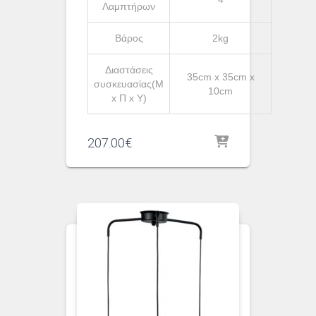
Λαμπτήρων
Βάρος
2kg
Διαστάσεις
35cm x 35cm x
συσκευασίας(Μ
10cm
x Π x Υ)
207.00
€