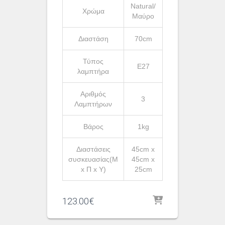
Natural/
Χρώμα
Μαύρο
Διαστάση
70cm
Τύπος
Ε27
λαμπτήρα
Αριθμός
3
Λαμπτήρων
Βάρος
1kg
Διαστάσεις
45cm x
συσκευασίας(Μ
45cm x
x Π x Υ)
25cm
123.00
€