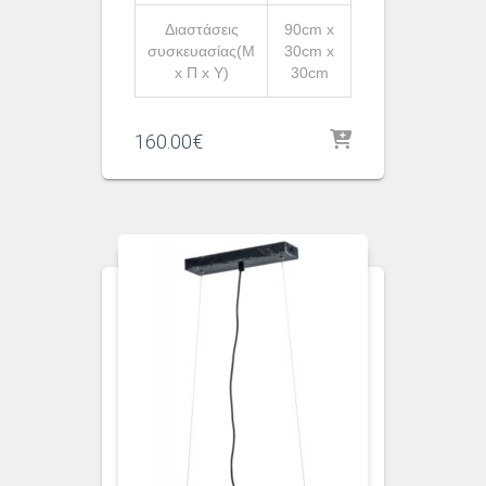
Διαστάσεις
90cm x
συσκευασίας(Μ
30cm x
x Π x Υ)
30cm
160.00
€