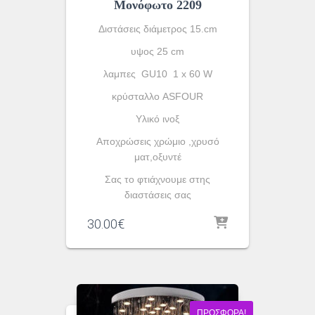
Μονόφωτο 2209
Διστάσεις διάμετρος 15.cm
υψος 25 cm
λαμπες GU10 1 x 60 W
κρύσταλλο ASFOUR
Yλικό ινοξ
Αποχρώσεις χρώμιο ,χρυσό
ματ,οξυντέ
Σας το φτιάχνουμε στης
διαστάσεις σας
30.00
€
ΠΡΟΣΦΟΡΆ!