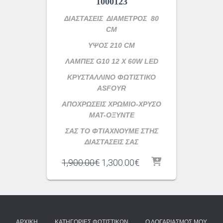
1000123
ΔΙΑΣΤΑΣΕΙΣ ΔΙΑΜΕΤΡΟΣ 80
CM
ΥΨΟΣ 210 CM
ΛΑΜΠΕΣ G10 12 X 60W LED
ΚΡΥΣΤΑΛΛΙΝΟ ΦΩΤΙΣΤΙΚΟ
ASFOYR
ΑΠΟΧΡΩΣΕΙΣ ΧΡΩΜΙΟ-ΧΡΥΣΟ
ΜΑΤ-ΟΞΥΝΤΕ
ΣΑΣ ΤΟ ΦΤΙΑΧΝΟΥΜΕ ΣΤΗΣ
ΔΙΑΣΤΑΣΕΙΣ ΣΑΣ
Original
Η
1,900.00
€
1,300.00
€
price
τρέχουσα
was:
τιμή
1,900.00€.
είναι:
1,300.00€.
ΑΡΧΙΚΉ
ΚΑΤΗΓΟΡΊΕΣ ΦΩΤΙΣΤΙΚΏΝ
Ο ΛΟΓΑΡΙΑΣΜΌΣ ΜΟΥ