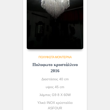
ΠΟΛΎΦΩΤΑ ΜΟΝΤΈΡΝΑ
Πολυφωτο κρυστάλλινο
2016
Διαστάσεις 40 cm
υψος 45 cm
λάμπες G9 8 X 60W
Υλικό INOX κρύσταλλο
ASFOUR