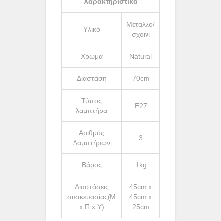
Χαρακτηριστικά
Μέταλλο/
Υλικό
σχοινί
Χρώμα
Natural
Διαστάση
70cm
Τύπος
Ε27
λαμπτήρα
Αριθμός
3
Λαμπτήρων
Βάρος
1kg
Διαστάσεις
45cm x
συσκευασίας(Μ
45cm x
x Π x Υ)
25cm