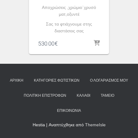
Αποχρώσεις ,χρώμιο΄χρυσό
ματ,οξυντέ
Σας τα φτιάχνουμε στης
διαστάσεις σας
530.00
€
ΑΡΧΙΚΉ
ΚΑΤΗΓΟΡΊΕΣ ΦΩΤΙΣΤΙΚΏΝ
Ο ΛΟΓΑΡΙΑΣΜΌΣ ΜΟΥ
ΠΟΛΙΤΙΚΉ ΕΠΙΣΤΡΟΦΏΝ
ΚΑΛΆΘΙ
ΤΑΜΕΊΟ
ΕΠΙΚΟΙΝΩΝΊΑ
Hestia | Αναπτύχθηκε από
ThemeIsle