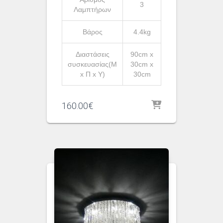
3
Λαμπτήρων
Βάρος
4.4kg
Διαστάσεις
90cm x
συσκευασίας(Μ
30cm x
x Π x Υ)
30cm
160.00
€