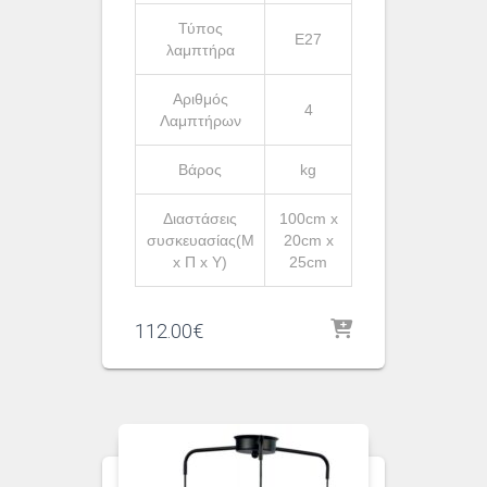
Τύπος
Ε27
λαμπτήρα
Αριθμός
4
Λαμπτήρων
Βάρος
kg
Διαστάσεις
100cm x
συσκευασίας(Μ
20cm x
x Π x Υ)
25cm
112.00
€