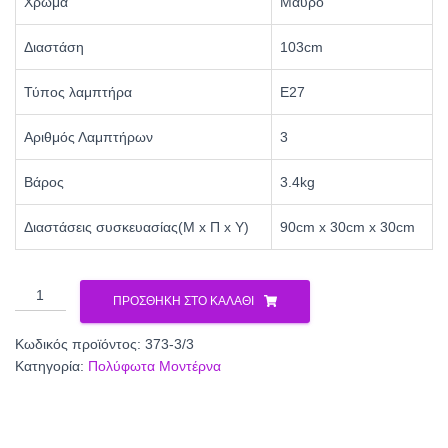
Χρώμα
Μαύρο
Διαστάση
103cm
Τύπος λαμπτήρα
Ε27
Αριθμός Λαμπτήρων
3
Βάρος
3.4kg
Διαστάσεις συσκευασίας(Μ x Π x Υ)
90cm x 30cm x 30cm
ΠΟΛΥΦΩΤΟ
ΠΡΟΣΘΉΚΗ ΣΤΟ ΚΑΛΆΘΙ
ΜΕΤΑΛΛΟ
-
Κωδικός προϊόντος:
373-3/3
ΞΥΛΟ
Κατηγορία:
Πολύφωτα Μοντέρνα
373-
3/3
ποσότητα