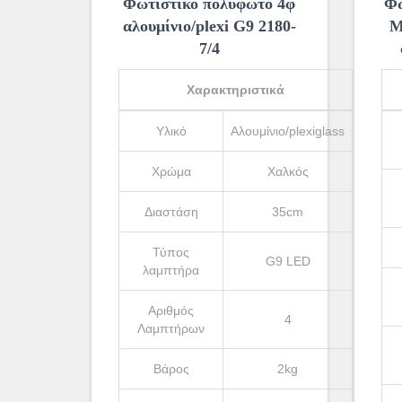
Φωτιστικό πολύφωτο 4φ
Φω
αλουμίνιο/plexi G9 2180-
Μ
7/4
Χαρακτηριστικά
Υλικό
Αλουμίνιο/plexiglass
Χρώμα
Χαλκός
Διαστάση
35cm
Τύπος
G9 LED
λαμπτήρα
Αριθμός
4
Λαμπτήρων
Βάρος
2kg