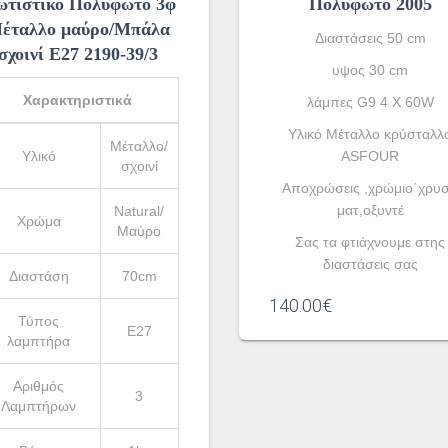
τιστικό Πολύφωτο 3φ
Πολύφωτο 2005
έταλλο μαύρο/Μπάλα
Διαστάσεις 50 cm
σχοινί Ε27 2190-39/3
υψος 30 cm
Χαρακτηριστικά
λάμπες G9 4 X 60W
Υλικό Μέταλλο κρύσταλλ
Μέταλλο/
Υλικό
ASFOUR
σχοινί
Αποχρώσεις ,χρώμιο΄χρυ
ματ,οξυντέ
Natural/
Χρώμα
Μαύρο
Σας τα φτιάχνουμε στης
διαστάσεις σας
Διαστάση
70cm
140.00
€
Τύπος
Ε27
λαμπτήρα
Αριθμός
3
Λαμπτήρων