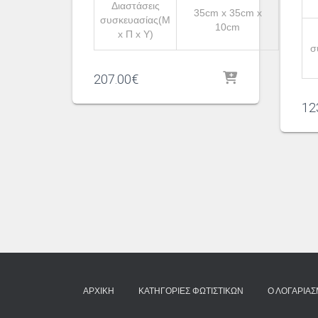
Διαστάσεις
35cm x 35cm x
συσκευασίας(Μ
10cm
x Π x Υ)
σ
207.00
€
12
ΑΡΧΙΚΉ
ΚΑΤΗΓΟΡΊΕΣ ΦΩΤΙΣΤΙΚΏΝ
Ο ΛΟΓΑΡΙΑ