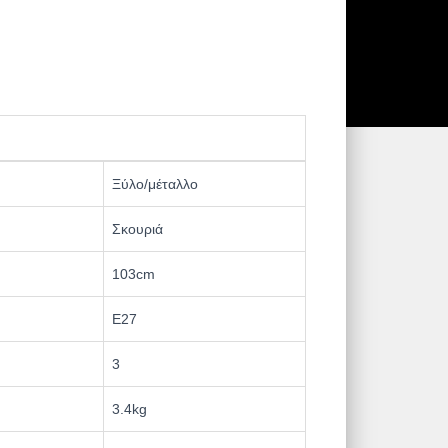
Ξύλο/μέταλλο
Σκουριά
103cm
Ε27
3
3.4kg