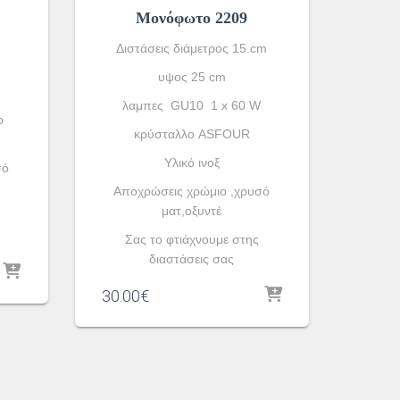
Μονόφωτο 2209
Διστάσεις διάμετρος 15.cm
υψος 25 cm
λαμπες GU10 1 x 60 W
ο
κρύσταλλο ASFOUR
Yλικό ινοξ
σό
Αποχρώσεις χρώμιο ,χρυσό
ματ,οξυντέ
Σας το φτιάχνουμε στης
διαστάσεις σας
30.00
€