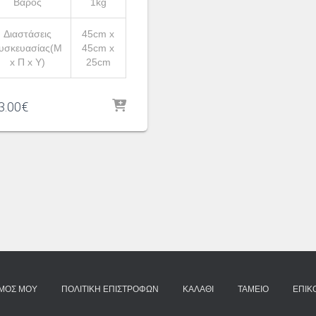
Βάρος
1kg
Διαστάσεις
45cm x
υσκευασίας(Μ
45cm x
x Π x Υ)
25cm
3.00
€
ΣΜΌΣ ΜΟΥ
ΠΟΛΙΤΙΚΉ ΕΠΙΣΤΡΟΦΏΝ
ΚΑΛΆΘΙ
ΤΑΜΕΊΟ
ΕΠΙΚ