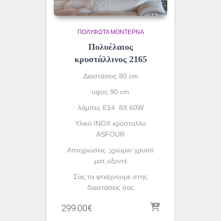
ΠΟΛΎΦΩΤΑ ΜΟΝΤΈΡΝΑ
Πολυέλαιος
κρυστάλλινος 2165
Διαστάσεις 80 cm
υψος 90 cm
λάμπες Ε14 8X 60W
Υλικό INOX κρύσταλλο
ASFOUR
Αποχρώσεις ,χρώμιο΄χρυσό
ματ,οξυντέ
Σας τα φτιάχνουμε στης
διαστάσεις σας
299.00
€