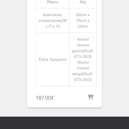
Βάρος
4kg
Διαστάσεις
60cm x
συσκευασίας(Μ
25cm x
x Π x Υ)
10cm
Λευκό/
πατίνα
χρυσή(Κωδ.
473-26/3)
Extra Χρώματα
Λευκό/
πατίνα
ασημί(Κωδ.
473-16/3)
187.00
€