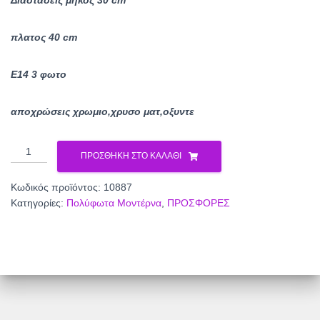
Διαστασεις μηκος 30 cm
was:
τιμή
300.00€.
είναι:
πλατος 40 cm
220.00€.
E14 3 φωτο
αποχρώσεις χρωμιο,χρυσο ματ,οξυντε
Πολυφωτο
ΠΡΟΣΘΉΚΗ ΣΤΟ ΚΑΛΆΘΙ
κρυστάλλινο
10887
Κωδικός προϊόντος:
10887
ποσότητα
Κατηγορίες:
Πολύφωτα Μοντέρνα
,
ΠΡΟΣΦΟΡΕΣ