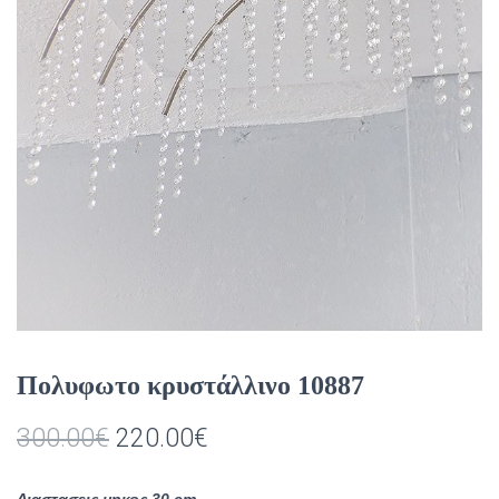
Πολυφωτο κρυστάλλινο 10887
Original
Η
300.00
€
220.00
€
price
τρέχουσα