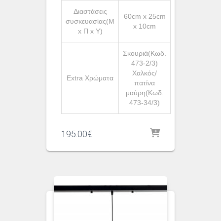
Διαστάσεις
60cm x 25cm
συσκευασίας(Μ
x 10cm
x Π x Υ)
Σκουριά(Κωδ.
473-2/3)
Χαλκός/
Extra Χρώματα
πατίνα
μαύρη(Κωδ.
473-34/3)
195.00
€