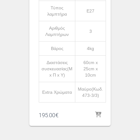
Τύπος
Ε27
λαμπτήρα
Αριθμός
3
Λαμπτήρων
Βάρος
4kg
Διαστάσεις
60cm x
συσκευασίας(Μ
25cm x
x Π x Υ)
10cm
Μαύρο(Κωδ.
Extra Χρώματα
473-3/3)
195.00
€