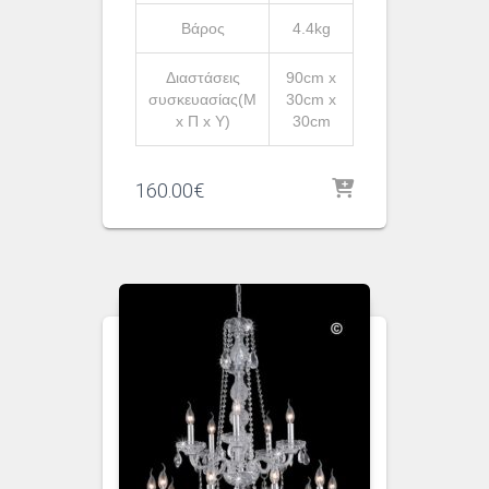
Βάρος
4.4kg
Διαστάσεις
90cm x
συσκευασίας(Μ
30cm x
x Π x Υ)
30cm
160.00
€