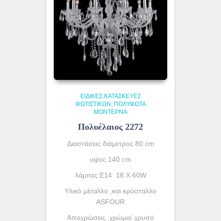
ΕΙΔΙΚΈΣ ΚΑΤΑΣΚΕΥΈΣ
ΦΩΤΙΣΤΙΚΏΝ
ΠΟΛΎΦΩΤΑ
ΜΟΝΤΈΡΝΑ
Πολυέλαιος 2272
Διαστάσεις διάμετρος 80 cm
υψος 140 cm
λάμπες Ε14 18 X 60W
Υλικό μέταλλο ,και κρύσταλλο
ASFOUR
Αποχρώσεις ,χρώμιο΄χρυσό