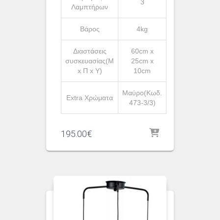
3
Λαμπτήρων
Βάρος
4kg
Διαστάσεις
60cm x
συσκευασίας(Μ
25cm x
x Π x Υ)
10cm
Μαύρο(Κωδ.
Extra Χρώματα
473-3/3)
195.00
€